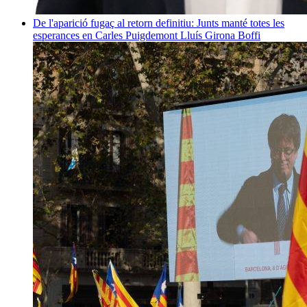
De l'aparició fugaç al retorn definitiu: Junts manté totes les
esperances en Carles Puigdemont
Lluís Girona Boffi