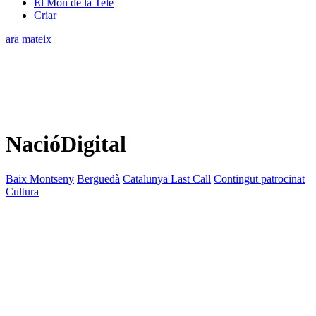
El Món de la Tele
Criar
ara mateix
NacióDigital
Baix Montseny
Berguedà
Catalunya Last Call
Contingut patrocinat
Cultura