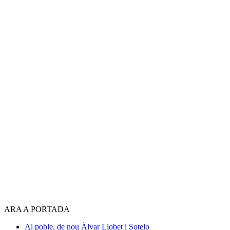
ARA A PORTADA
Al poble, de nou
Àlvar Llobet i Sotelo