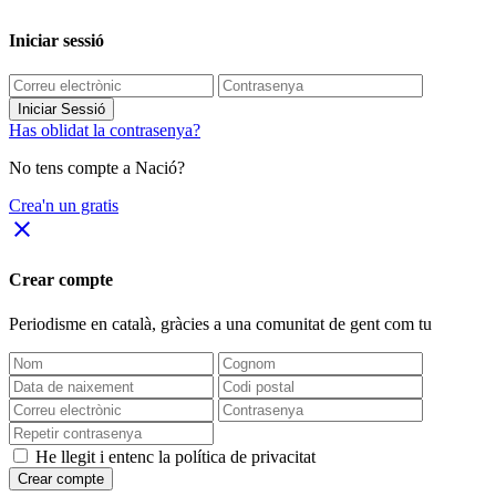
Iniciar sessió
Iniciar Sessió
Has oblidat la contrasenya?
No tens compte a Nació?
Crea'n un gratis
close
Crear compte
Periodisme
en català
, gràcies a una comunitat de gent com tu
He llegit i entenc la política de privacitat
Crear compte