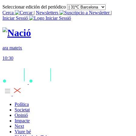
Seleccionar edición del periódico
Cerca
|
Newsletters
|
Iniciar Sessió
ara mateix
10:30
Política
Societat
Opinió
Impacte
Next
Viure bé