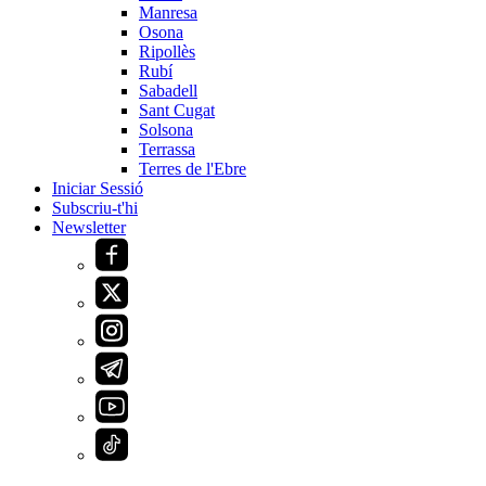
Manresa
Osona
Ripollès
Rubí
Sabadell
Sant Cugat
Solsona
Terrassa
Terres de l'Ebre
Iniciar Sessió
Subscriu-t'hi
Newsletter