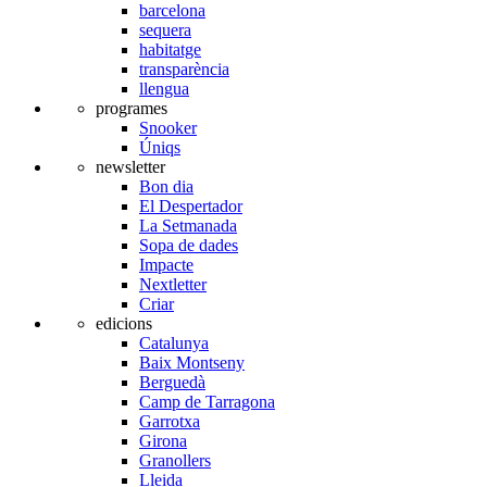
barcelona
sequera
habitatge
transparència
llengua
programes
Snooker
Úniqs
newsletter
Bon dia
El Despertador
La Setmanada
Sopa de dades
Impacte
Nextletter
Criar
edicions
Catalunya
Baix Montseny
Berguedà
Camp de Tarragona
Garrotxa
Girona
Granollers
Lleida