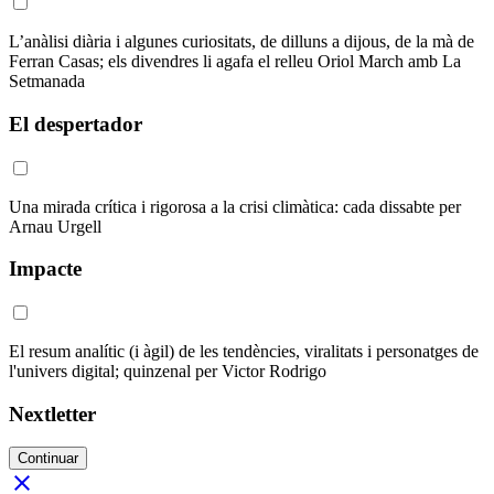
L’anàlisi diària i algunes curiositats, de dilluns a dijous, de la mà de
Ferran Casas; els divendres li agafa el relleu Oriol March amb La
Setmanada
El despertador
Una mirada crítica i rigorosa a la crisi climàtica: cada dissabte per
Arnau Urgell
Impacte
El resum analític (i àgil) de les tendències, viralitats i personatges de
l'univers digital; quinzenal per Victor Rodrigo
Nextletter
Continuar
close