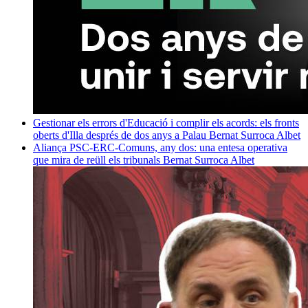
Gestionar els errors d'Educació i complir els acords: els fronts
oberts d'Illa després de dos anys a Palau
Bernat Surroca Albet
Aliança PSC-ERC-Comuns, any dos: una entesa operativa
que mira de reüll els tribunals
Bernat Surroca Albet