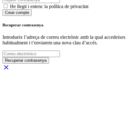
He llegit i entenc la política de privacitat
Crear compte
Recuperar contrasenya
Introdueix l’adreça de correu electrònic amb la qual accedeixes
habitualment i t’enviarem una nova clau d’accés.
Recuperar contrasenya
close