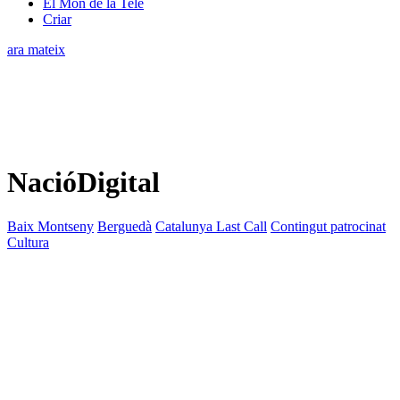
El Món de la Tele
Criar
ara mateix
NacióDigital
Baix Montseny
Berguedà
Catalunya Last Call
Contingut patrocinat
Cultura