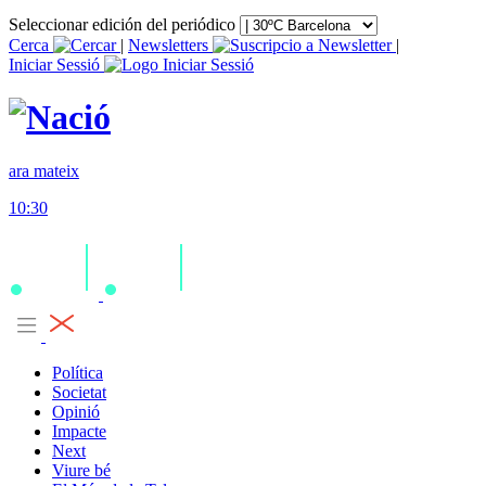
Seleccionar edición del periódico
Cerca
|
Newsletters
|
Iniciar Sessió
ara mateix
10:30
Política
Societat
Opinió
Impacte
Next
Viure bé