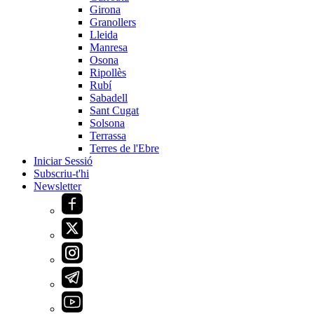
Girona
Granollers
Lleida
Manresa
Osona
Ripollès
Rubí
Sabadell
Sant Cugat
Solsona
Terrassa
Terres de l'Ebre
Iniciar Sessió
Subscriu-t'hi
Newsletter