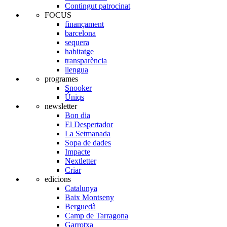
Contingut patrocinat
FOCUS
finançament
barcelona
sequera
habitatge
transparència
llengua
programes
Snooker
Úniqs
newsletter
Bon dia
El Despertador
La Setmanada
Sopa de dades
Impacte
Nextletter
Criar
edicions
Catalunya
Baix Montseny
Berguedà
Camp de Tarragona
Garrotxa