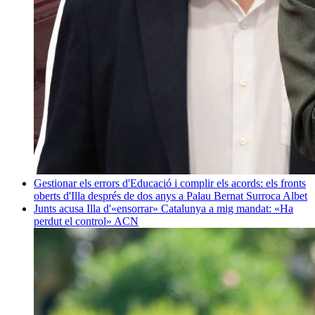
Gestionar els errors d'Educació i complir els acords: els fronts
oberts d'Illa després de dos anys a Palau
Bernat Surroca Albet
Junts acusa Illa d'«ensorrar» Catalunya a mig mandat: «Ha
perdut el control»
ACN