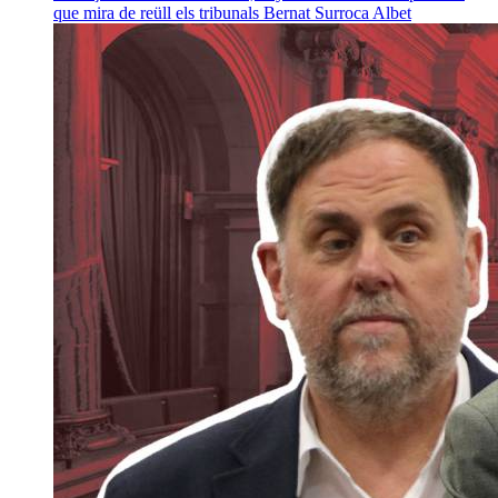
que mira de reüll els tribunals
Bernat Surroca Albet