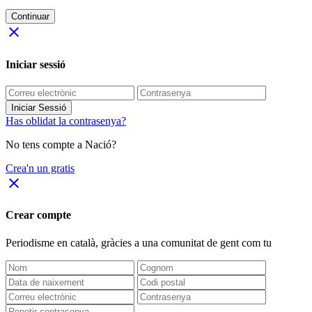
Continuar
close
Iniciar sessió
Iniciar Sessió
Has oblidat la contrasenya?
No tens compte a Nació?
Crea'n un gratis
close
Crear compte
Periodisme
en català
, gràcies a una comunitat de gent com tu