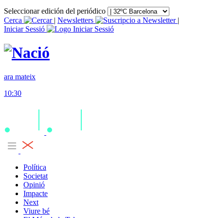
Seleccionar edición del periódico
Cerca
|
Newsletters
|
Iniciar Sessió
ara mateix
10:30
Política
Societat
Opinió
Impacte
Next
Viure bé