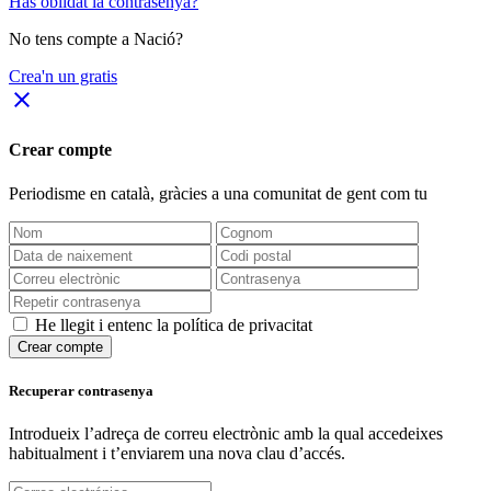
Has oblidat la contrasenya?
No tens compte a Nació?
Crea'n un gratis
close
Crear compte
Periodisme
en català
, gràcies a una comunitat de gent com tu
He llegit i entenc la política de privacitat
Crear compte
Recuperar contrasenya
Introdueix l’adreça de correu electrònic amb la qual accedeixes
habitualment i t’enviarem una nova clau d’accés.