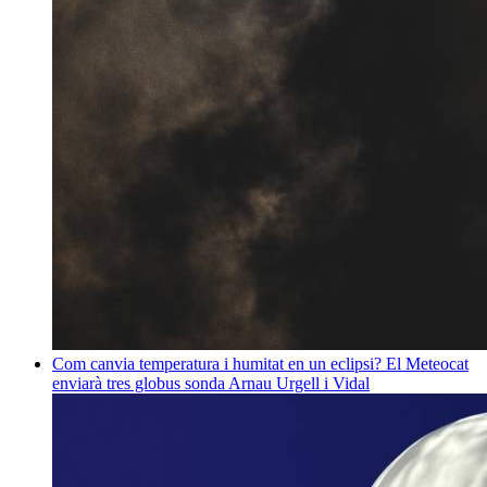
Com canvia temperatura i humitat en un eclipsi? El Meteocat
enviarà tres globus sonda
Arnau Urgell i Vidal