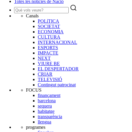
Totes les notícies de Nació
Canals
POLíTICA
SOCIETAT
ECONOMIA
CULTURA
INTERNACIONAL
ESPORTS
IMPACTE
NEXT
VIURE BE
EL DESPERTADOR
CRIAR
TELEVISIÓ
Contingut patrocinat
FOCUS
finançament
barcelona
sequera
habitatge
transparència
llengua
programes