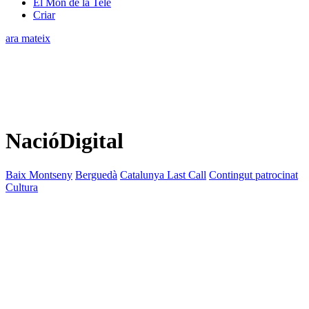
El Món de la Tele
Criar
ara mateix
NacióDigital
Baix Montseny
Berguedà
Catalunya Last Call
Contingut patrocinat
Cultura