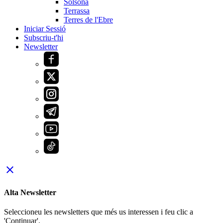
Solsona
Terrassa
Terres de l'Ebre
Iniciar Sessió
Subscriu-t'hi
Newsletter
close
Alta Newsletter
Seleccioneu les newsletters que més us interessen i feu clic a
'Continuar'.