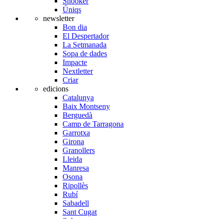
Snooker
Úniqs
newsletter
Bon dia
El Despertador
La Setmanada
Sopa de dades
Impacte
Nextletter
Criar
edicions
Catalunya
Baix Montseny
Berguedà
Camp de Tarragona
Garrotxa
Girona
Granollers
Lleida
Manresa
Osona
Ripollès
Rubí
Sabadell
Sant Cugat