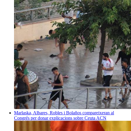
Marlaska, Albares, Robles i Bolaños compareixeran al
Congrés per donar explicacions sobre Ceuta
ACN