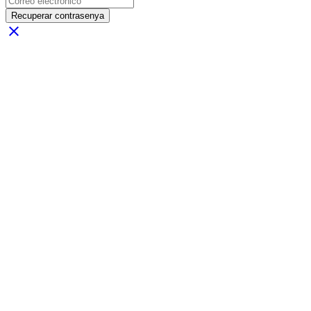
Recuperar contrasenya
close