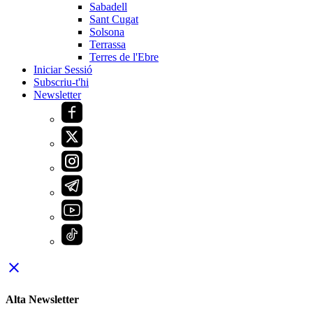
Sabadell
Sant Cugat
Solsona
Terrassa
Terres de l'Ebre
Iniciar Sessió
Subscriu-t'hi
Newsletter
close
Alta Newsletter