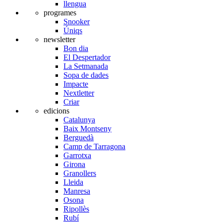
llengua
programes
Snooker
Úniqs
newsletter
Bon dia
El Despertador
La Setmanada
Sopa de dades
Impacte
Nextletter
Criar
edicions
Catalunya
Baix Montseny
Berguedà
Camp de Tarragona
Garrotxa
Girona
Granollers
Lleida
Manresa
Osona
Ripollès
Rubí