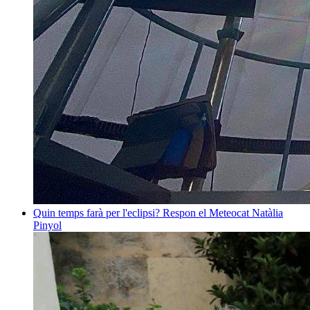
Quin temps farà per l'eclipsi? Respon el Meteocat
Natàlia
Pinyol