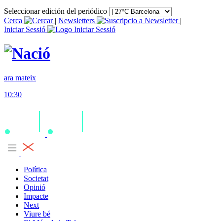
Seleccionar edición del periódico
Cerca
|
Newsletters
|
Iniciar Sessió
ara mateix
10:30
Política
Societat
Opinió
Impacte
Next
Viure bé