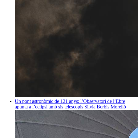
Un pont astronòmic de 121 anys: l’Observatori de l’Ebre
apunta a l’eclipsi amb sis telescopis
Sílvia Berbís Morelló