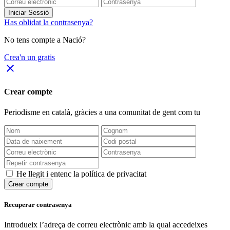
Iniciar Sessió
Has oblidat la contrasenya?
No tens compte a Nació?
Crea'n un gratis
close
Crear compte
Periodisme
en català
, gràcies a una comunitat de gent com tu
He llegit i entenc la política de privacitat
Crear compte
Recuperar contrasenya
Introdueix l’adreça de correu electrònic amb la qual accedeixes