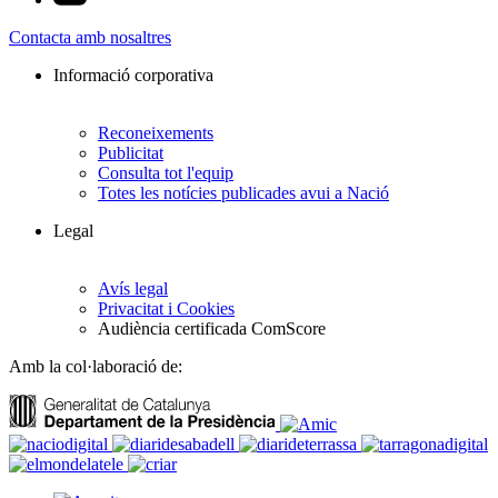
Contacta amb nosaltres
Informació corporativa
Reconeixements
Publicitat
Consulta tot l'equip
Totes les notícies publicades avui a Nació
Legal
Avís legal
Privacitat i Cookies
Audiència certificada ComScore
Amb la col·laboració de: