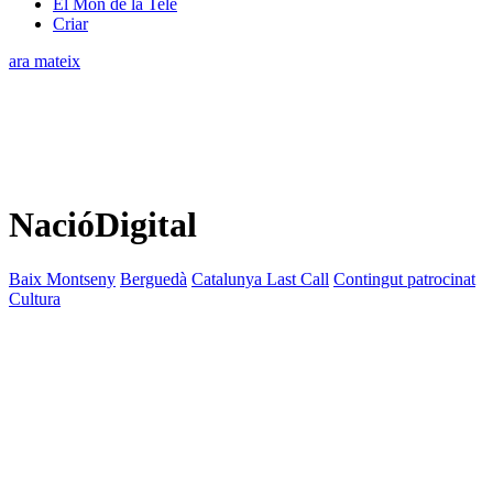
El Món de la Tele
Criar
ara mateix
NacióDigital
Baix Montseny
Berguedà
Catalunya Last Call
Contingut patrocinat
Cultura