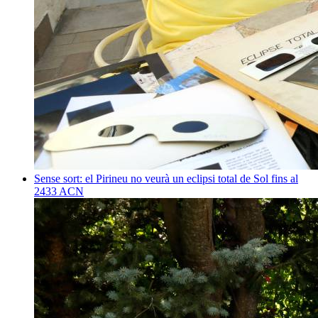
Sense sort: el Pirineu no veurà un eclipsi total de Sol fins al
2433
ACN