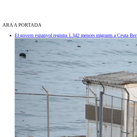
ARA A PORTADA
El govern espanyol registra 1.342 menors migrants a Ceuta
Ber