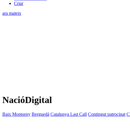
Criar
ara mateix
NacióDigital
Baix Montseny
Berguedà
Catalunya Last Call
Contingut patrocinat
C