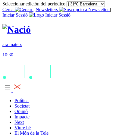
Seleccionar edición del periódico
Cerca
|
Newsletters
|
Iniciar Sessió
ara mateix
10:30
Política
Societat
Opinió
Impacte
Next
Viure bé
El Món de la Tele