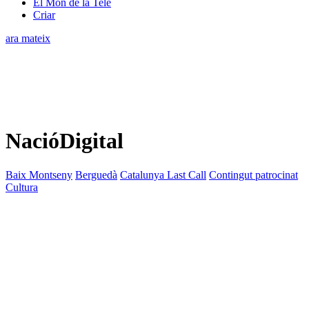
El Món de la Tele
Criar
ara mateix
NacióDigital
Baix Montseny
Berguedà
Catalunya Last Call
Contingut patrocinat
Cultura