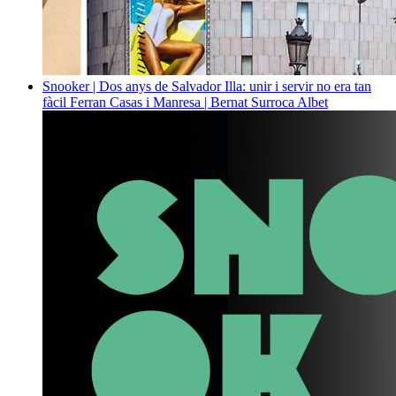
Snooker | Dos anys de Salvador Illa: unir i servir no era tan
fàcil
Ferran Casas i Manresa | Bernat Surroca Albet