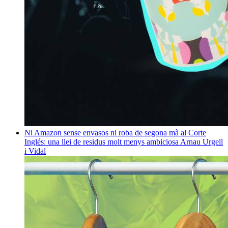
Ni Amazon sense envasos ni roba de segona mà al Corte
Inglés: una llei de residus molt menys ambiciosa
Arnau Urgell
i Vidal