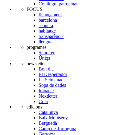
Contingut patrocinat
FOCUS
finançament
barcelona
sequera
habitatge
transparència
llengua
programes
Snooker
Úniqs
newsletter
Bon dia
El Despertador
La Setmanada
Sopa de dades
Impacte
Nextletter
Criar
edicions
Catalunya
Baix Montseny
Berguedà
Camp de Tarragona
Garrotxa