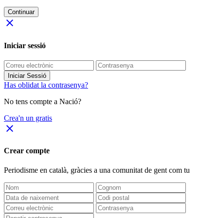
Continuar
close
Iniciar sessió
Iniciar Sessió
Has oblidat la contrasenya?
No tens compte a Nació?
Crea'n un gratis
close
Crear compte
Periodisme
en català
, gràcies a una comunitat de gent com tu