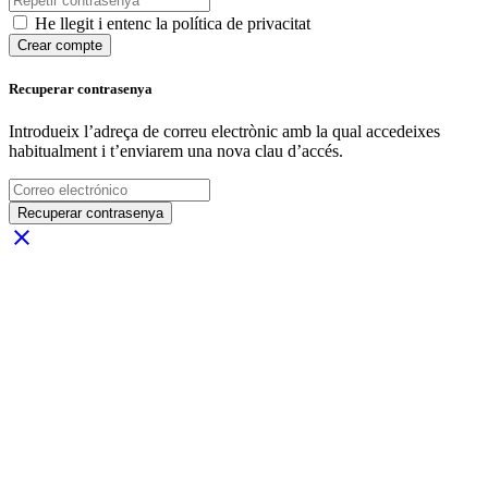
He llegit i entenc la política de privacitat
Crear compte
Recuperar contrasenya
Introdueix l’adreça de correu electrònic amb la qual accedeixes
habitualment i t’enviarem una nova clau d’accés.
Recuperar contrasenya
close