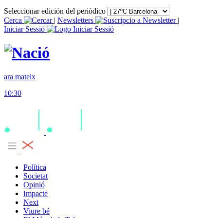
Seleccionar edición del periódico
Cerca
|
Newsletters
|
Iniciar Sessió
ara mateix
10:30
Política
Societat
Opinió
Impacte
Next
Viure bé