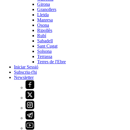
Girona
Granollers
Lleida
Manresa
Osona
Ripollès
Rubí
Sabadell
Sant Cugat
Solsona
Terrassa
Terres de l'Ebre
Iniciar Sessió
Subscriu-t'hi
Newsletter