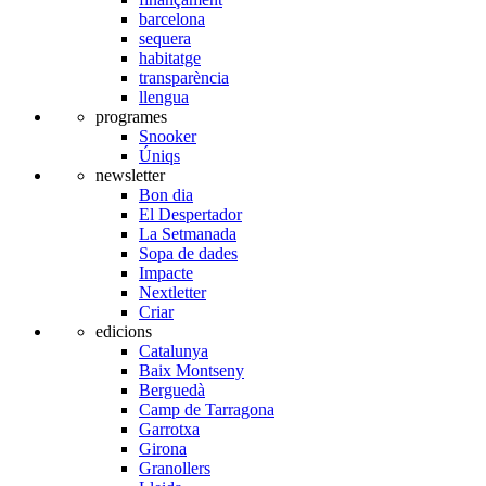
barcelona
sequera
habitatge
transparència
llengua
programes
Snooker
Úniqs
newsletter
Bon dia
El Despertador
La Setmanada
Sopa de dades
Impacte
Nextletter
Criar
edicions
Catalunya
Baix Montseny
Berguedà
Camp de Tarragona
Garrotxa
Girona
Granollers