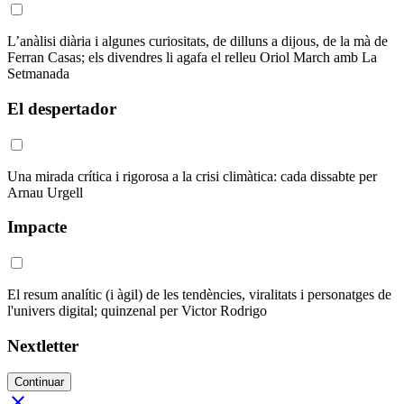
L’anàlisi diària i algunes curiositats, de dilluns a dijous, de la mà de
Ferran Casas; els divendres li agafa el relleu Oriol March amb La
Setmanada
El despertador
Una mirada crítica i rigorosa a la crisi climàtica: cada dissabte per
Arnau Urgell
Impacte
El resum analític (i àgil) de les tendències, viralitats i personatges de
l'univers digital; quinzenal per Victor Rodrigo
Nextletter
Continuar
close