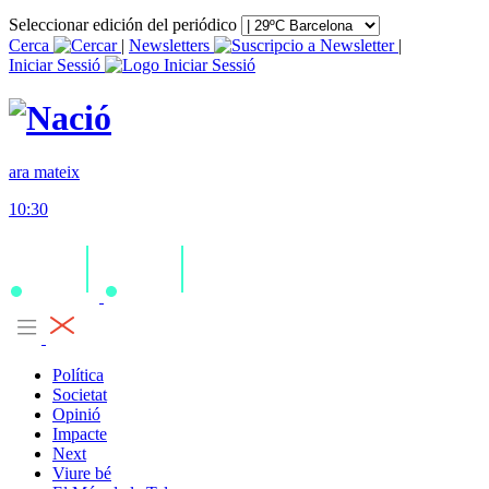
Seleccionar edición del periódico
Cerca
|
Newsletters
|
Iniciar Sessió
ara mateix
10:30
Política
Societat
Opinió
Impacte
Next
Viure bé