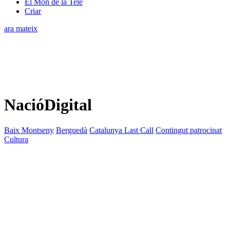
El Món de la Tele
Criar
ara mateix
NacióDigital
Baix Montseny
Berguedà
Catalunya Last Call
Contingut patrocinat
Cultura