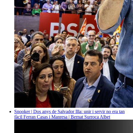
Snooker | Dos anys de Salvador Illa: unir i servir no era tan
fàcil
Ferran Casas i Manresa | Bernat Surroca Albet