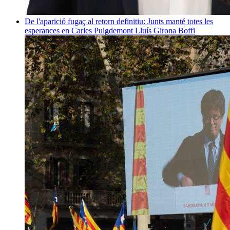
De l'aparició fugaç al retorn definitiu: Junts manté totes les
esperances en Carles Puigdemont
Lluís Girona Boffi