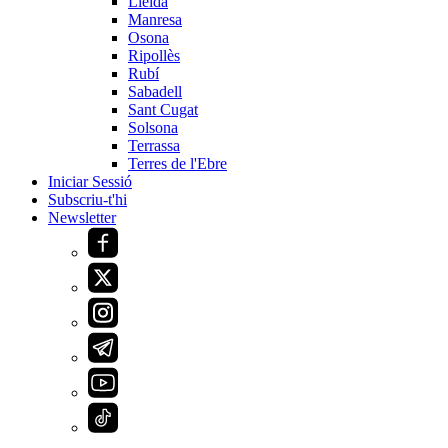
Lleida
Manresa
Osona
Ripollès
Rubí
Sabadell
Sant Cugat
Solsona
Terrassa
Terres de l'Ebre
Iniciar Sessió
Subscriu-t'hi
Newsletter