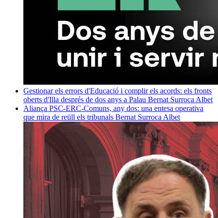
Gestionar els errors d'Educació i complir els acords: els fronts
oberts d'Illa després de dos anys a Palau
Bernat Surroca Albet
Aliança PSC-ERC-Comuns, any dos: una entesa operativa
que mira de reüll els tribunals
Bernat Surroca Albet