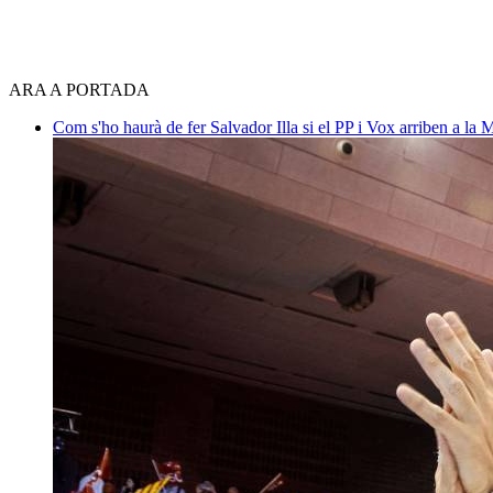
ARA A PORTADA
Com s'ho haurà de fer Salvador Illa si el PP i Vox arriben a la