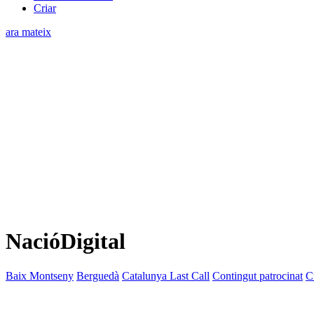
Criar
ara mateix
NacióDigital
Baix Montseny
Berguedà
Catalunya Last Call
Contingut patrocinat
C