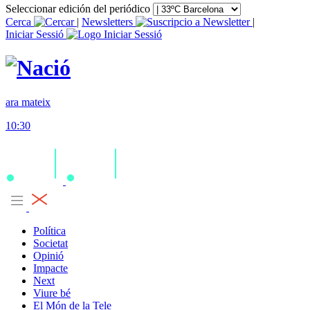
Seleccionar edición del periódico
Cerca
|
Newsletters
|
Iniciar Sessió
ara mateix
10:30
Política
Societat
Opinió
Impacte
Next
Viure bé
El Món de la Tele