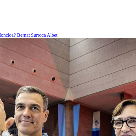
 Moncloa?
Bernat Surroca Albet