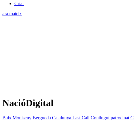
Criar
ara mateix
NacióDigital
Baix Montseny
Berguedà
Catalunya Last Call
Contingut patrocinat
C