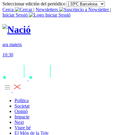
Seleccionar edición del periódico
Cerca
|
Newsletters
|
Iniciar Sessió
ara mateix
10:30
Política
Societat
Opinió
Impacte
Next
Viure bé
El Món de la Tele