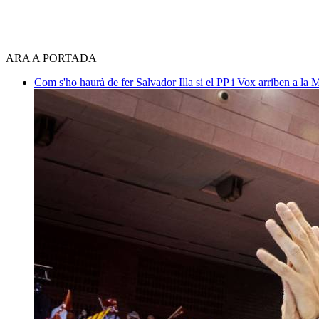
ARA A PORTADA
Com s'ho haurà de fer Salvador Illa si el PP i Vox arriben a la