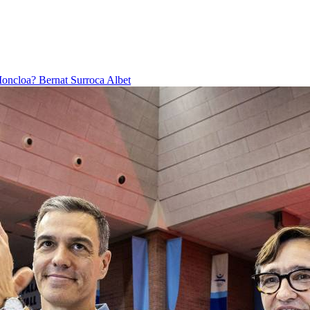
 Moncloa?
Bernat Surroca Albet