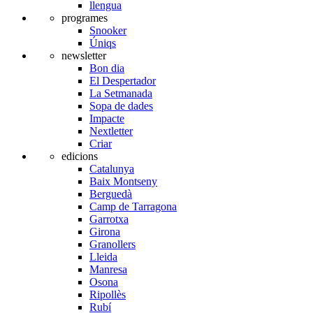
llengua
programes
Snooker
Úniqs
newsletter
Bon dia
El Despertador
La Setmanada
Sopa de dades
Impacte
Nextletter
Criar
edicions
Catalunya
Baix Montseny
Berguedà
Camp de Tarragona
Garrotxa
Girona
Granollers
Lleida
Manresa
Osona
Ripollès
Rubí