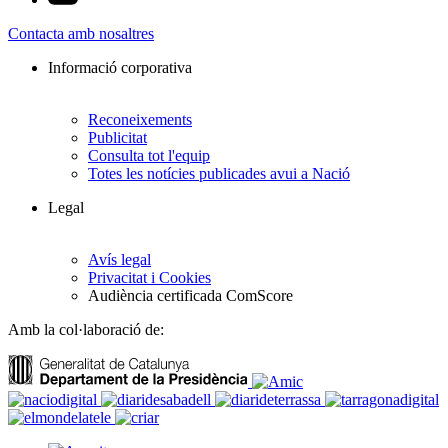
Contacta amb nosaltres
Informació corporativa
Reconeixements
Publicitat
Consulta tot l'equip
Totes les notícies publicades avui a Nació
Legal
Avís legal
Privacitat i Cookies
Audiència certificada ComScore
Amb la col·laboració de: