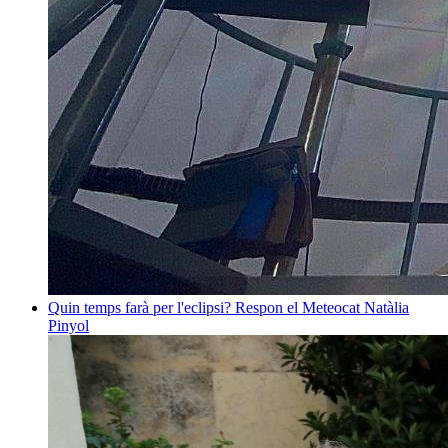
Quin temps farà per l'eclipsi? Respon el Meteocat
Natàlia
Pinyol