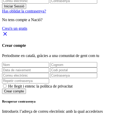
Iniciar Sessió
Has oblidat la contrasenya?
No tens compte a Nació?
Crea'n un gratis
close
Crear compte
Periodisme
en català
, gràcies a una comunitat de gent com tu
He llegit i entenc la política de privacitat
Crear compte
Recuperar contrasenya
Introdueix l’adreça de correu electrònic amb la qual accedeixes