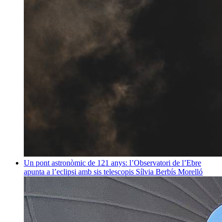
Un pont astronòmic de 121 anys: l’Observatori de l’Ebre
apunta a l’eclipsi amb sis telescopis
Sílvia Berbís Morelló