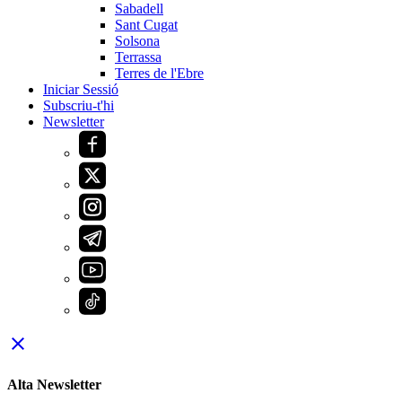
Sabadell
Sant Cugat
Solsona
Terrassa
Terres de l'Ebre
Iniciar Sessió
Subscriu-t'hi
Newsletter
close
Alta Newsletter