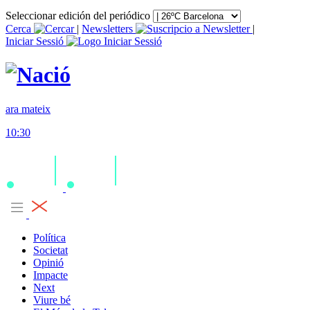
Seleccionar edición del periódico
Cerca
|
Newsletters
|
Iniciar Sessió
ara mateix
10:30
Política
Societat
Opinió
Impacte
Next
Viure bé