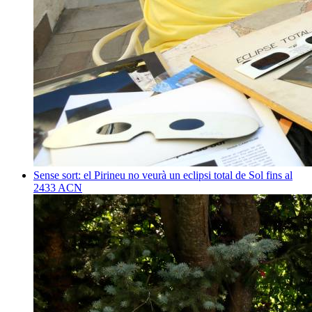
Sense sort: el Pirineu no veurà un eclipsi total de Sol fins al
2433
ACN