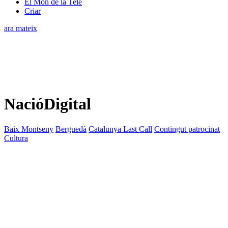
El Món de la Tele
Criar
ara mateix
NacióDigital
Baix Montseny
Berguedà
Catalunya Last Call
Contingut patrocinat
Cultura