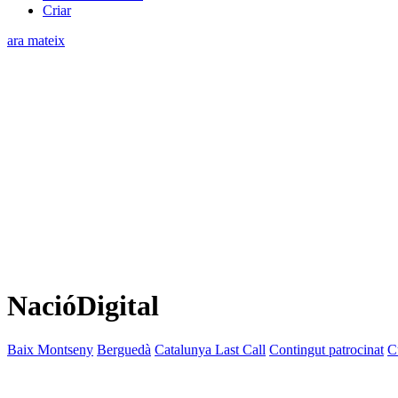
Criar
ara mateix
NacióDigital
Baix Montseny
Berguedà
Catalunya Last Call
Contingut patrocinat
C