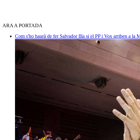
ARA A PORTADA
Com s'ho haurà de fer Salvador Illa si el PP i Vox arriben a la