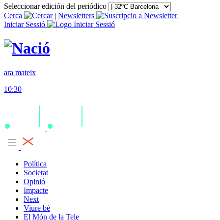
Seleccionar edición del periódico
Cerca
|
Newsletters
|
Iniciar Sessió
ara mateix
10:30
Política
Societat
Opinió
Impacte
Next
Viure bé
El Món de la Tele