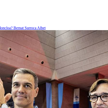
 Moncloa?
Bernat Surroca Albet