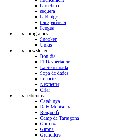
barcelona
sequera
habitatge
transparència
llengua
programes
Snooker
Úniqs
newsletter
Bon dia
El Despertador
La Setmanada
Sopa de dades
Impacte
Nextletter
Criar
edicions
Catalunya
Baix Montseny
Berguedà
Camp de Tarragona
Garrotxa
Girona
Granollers