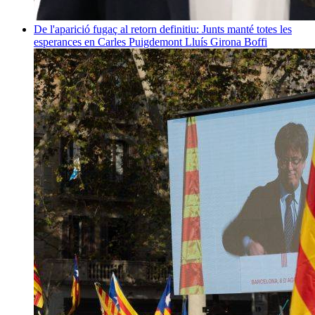
De l'aparició fugaç al retorn definitiu: Junts manté totes les
esperances en Carles Puigdemont
Lluís Girona Boffi