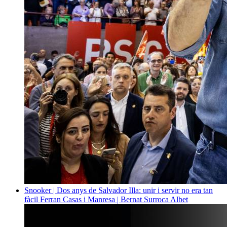
Snooker | Dos anys de Salvador Illa: unir i servir no era tan
fàcil
Ferran Casas i Manresa | Bernat Surroca Albet