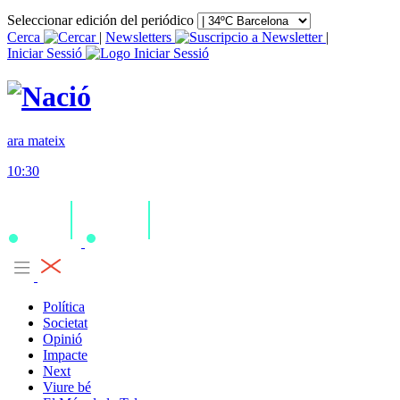
Seleccionar edición del periódico
Cerca
|
Newsletters
|
Iniciar Sessió
ara mateix
10:30
Política
Societat
Opinió
Impacte
Next
Viure bé