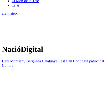
El Món de la Tele
Criar
ara mateix
NacióDigital
Baix Montseny
Berguedà
Catalunya Last Call
Contingut patrocinat
Cultura