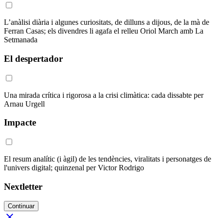
L’anàlisi diària i algunes curiositats, de dilluns a dijous, de la mà de
Ferran Casas; els divendres li agafa el relleu Oriol March amb La
Setmanada
El despertador
Una mirada crítica i rigorosa a la crisi climàtica: cada dissabte per
Arnau Urgell
Impacte
El resum analític (i àgil) de les tendències, viralitats i personatges de
l'univers digital; quinzenal per Victor Rodrigo
Nextletter
Continuar
close