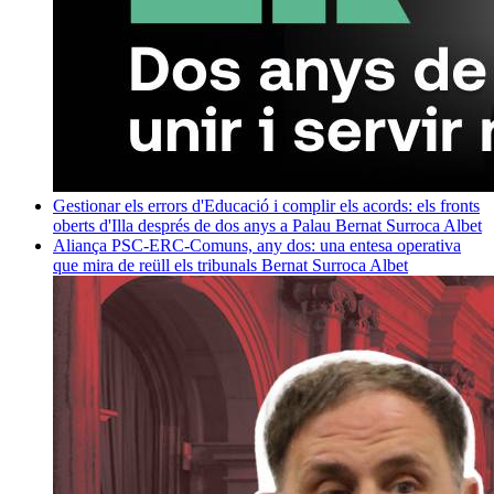
Gestionar els errors d'Educació i complir els acords: els fronts
oberts d'Illa després de dos anys a Palau
Bernat Surroca Albet
Aliança PSC-ERC-Comuns, any dos: una entesa operativa
que mira de reüll els tribunals
Bernat Surroca Albet