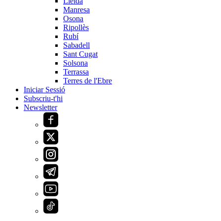
Lleida
Manresa
Osona
Ripollès
Rubí
Sabadell
Sant Cugat
Solsona
Terrassa
Terres de l'Ebre
Iniciar Sessió
Subscriu-t'hi
Newsletter