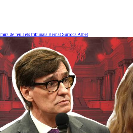
ra de reüll els tribunals
Bernat Surroca Albet