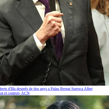
oberts d'Illa després de dos anys a Palau
Bernat Surroca Albet
ut el control»
ACN