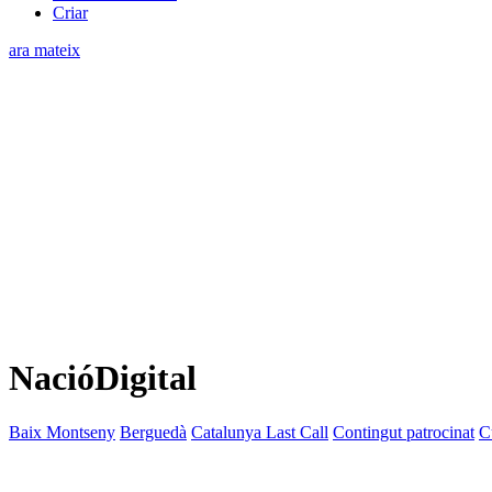
Criar
ara mateix
NacióDigital
Baix Montseny
Berguedà
Catalunya Last Call
Contingut patrocinat
C