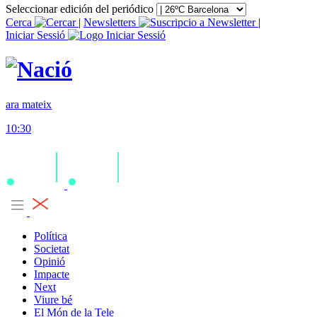
Seleccionar edición del periódico
Cerca
|
Newsletters
|
Iniciar Sessió
ara mateix
10:30
Política
Societat
Opinió
Impacte
Next
Viure bé
El Món de la Tele