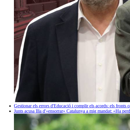
Gestionar els errors d'Educació i complir els acords: els fronts 
Junts acusa Illa d'«ensorrar» Catalunya a mig mandat: «Ha perd