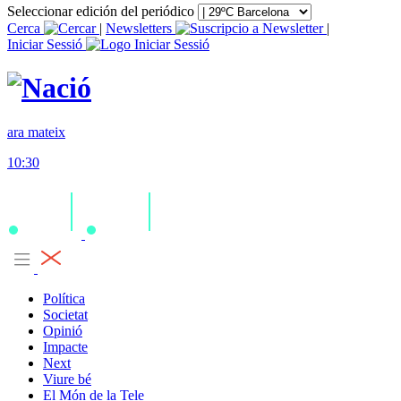
Seleccionar edición del periódico
Cerca
|
Newsletters
|
Iniciar Sessió
ara mateix
10:30
Política
Societat
Opinió
Impacte
Next
Viure bé
El Món de la Tele