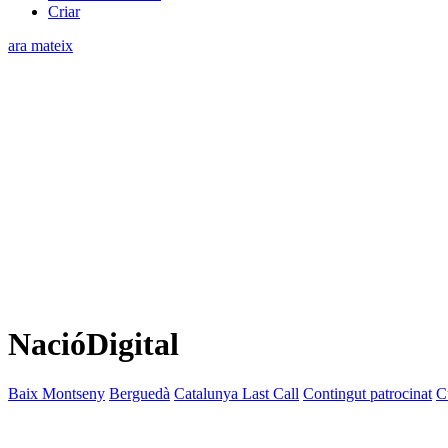
Criar
ara mateix
NacióDigital
Baix Montseny
Berguedà
Catalunya Last Call
Contingut patrocinat
C