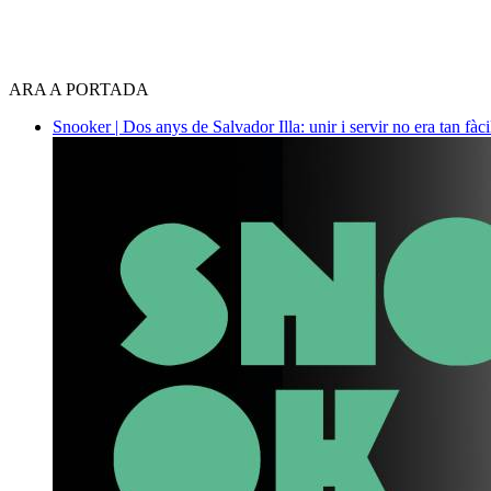
ARA A PORTADA
Snooker | Dos anys de Salvador Illa: unir i servir no era tan fàc