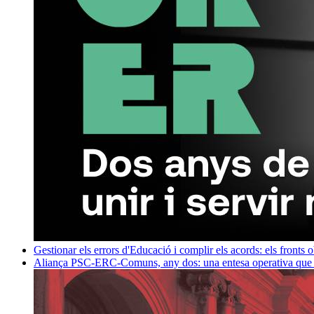
Gestionar els errors d'Educació i complir els acords: els fronts 
Aliança PSC-ERC-Comuns, any dos: una entesa operativa que mi