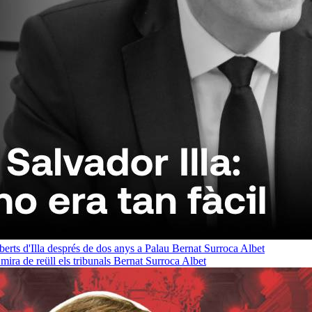
oberts d'Illa després de dos anys a Palau
Bernat Surroca Albet
ra de reüll els tribunals
Bernat Surroca Albet