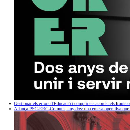
Gestionar els errors d'Educació i complir els acords: els fronts 
Aliança PSC-ERC-Comuns, any dos: una entesa operativa que mi