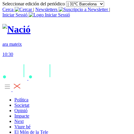
Seleccionar edición del periódico
Cerca
|
Newsletters
|
Iniciar Sessió
ara mateix
10:30
Política
Societat
Opinió
Impacte
Next
Viure bé
El Món de la Tele