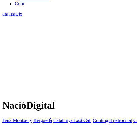
Criar
ara mateix
NacióDigital
Baix Montseny
Berguedà
Catalunya Last Call
Contingut patrocinat
C