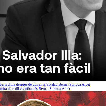
oberts d'Illa després de dos anys a Palau
Bernat Surroca Albet
ra de reüll els tribunals
Bernat Surroca Albet