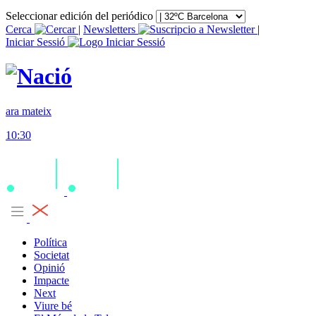
Seleccionar edición del periódico
Cerca
|
Newsletters
|
Iniciar Sessió
ara mateix
10:30
Política
Societat
Opinió
Impacte
Next
Viure bé