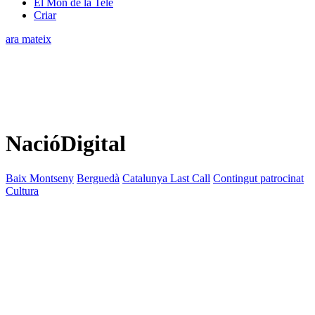
El Món de la Tele
Criar
ara mateix
NacióDigital
Baix Montseny
Berguedà
Catalunya Last Call
Contingut patrocinat
Cultura