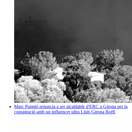
Marc Puigtió renuncia a ser alcaldable d'ERC a Girona per la
conspiració amb un influencer ultra
Lluís Girona Boffi