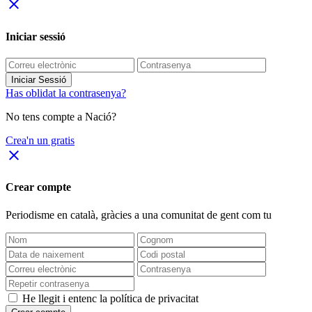
close
Iniciar sessió
Iniciar Sessió
Has oblidat la contrasenya?
No tens compte a Nació?
Crea'n un gratis
close
Crear compte
Periodisme
en català
, gràcies a una comunitat de gent com tu
He llegit i entenc la política de privacitat