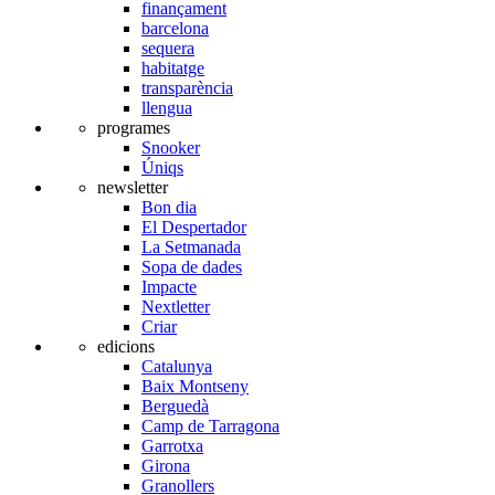
finançament
barcelona
sequera
habitatge
transparència
llengua
programes
Snooker
Úniqs
newsletter
Bon dia
El Despertador
La Setmanada
Sopa de dades
Impacte
Nextletter
Criar
edicions
Catalunya
Baix Montseny
Berguedà
Camp de Tarragona
Garrotxa
Girona
Granollers