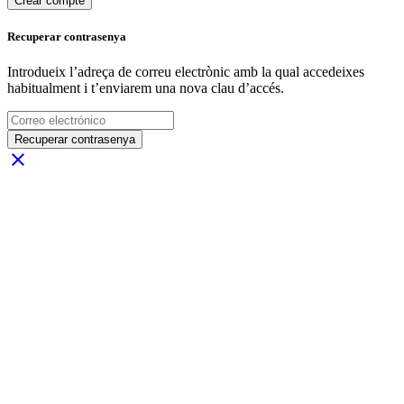
Crear compte
Recuperar contrasenya
Introdueix l’adreça de correu electrònic amb la qual accedeixes
habitualment i t’enviarem una nova clau d’accés.
Recuperar contrasenya
close