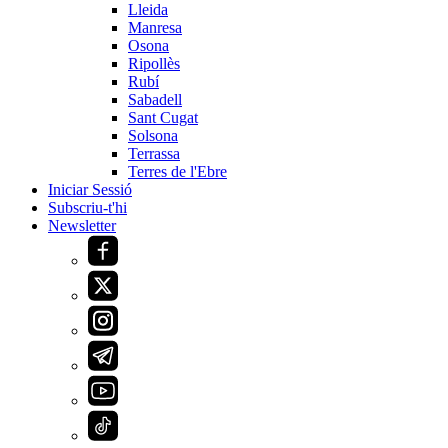
Lleida
Manresa
Osona
Ripollès
Rubí
Sabadell
Sant Cugat
Solsona
Terrassa
Terres de l'Ebre
Iniciar Sessió
Subscriu-t'hi
Newsletter