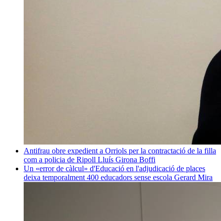
Antifrau obre expedient a Orriols per la contractació de la filla
com a policia de Ripoll
Lluís Girona Boffi
Un «error de càlcul» d'Educació en l'adjudicació de places
deixa temporalment 400 educadors sense escola
Gerard Mira