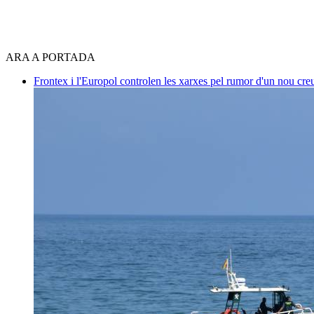
ARA A PORTADA
Frontex i l'Europol controlen les xarxes pel rumor d'un nou cre