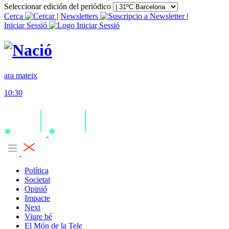
Seleccionar edición del periódico
Cerca
|
Newsletters
|
Iniciar Sessió
ara mateix
10:30
Política
Societat
Opinió
Impacte
Next
Viure bé
El Món de la Tele