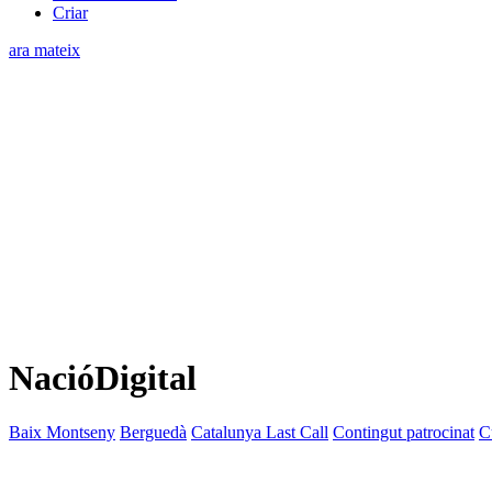
Criar
ara mateix
NacióDigital
Baix Montseny
Berguedà
Catalunya Last Call
Contingut patrocinat
C