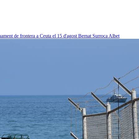
uament de frontera a Ceuta el 15 d'agost
Bernat Surroca Albet