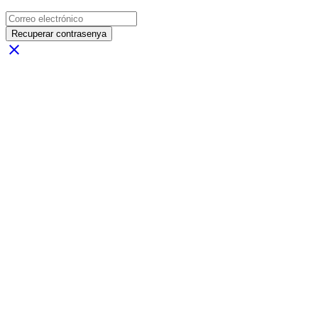
Recuperar contrasenya
close