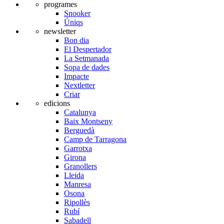
programes
Snooker
Úniqs
newsletter
Bon dia
El Despertador
La Setmanada
Sopa de dades
Impacte
Nextletter
Criar
edicions
Catalunya
Baix Montseny
Berguedà
Camp de Tarragona
Garrotxa
Girona
Granollers
Lleida
Manresa
Osona
Ripollès
Rubí
Sabadell