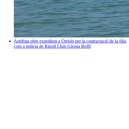
Antifrau obre expedient a Orriols per la contractació de la filla
com a policia de Ripoll
Lluís Girona Boffi