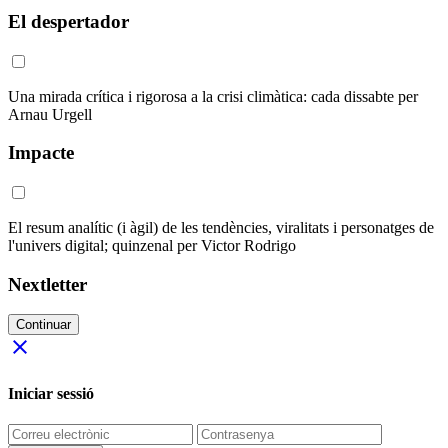
El despertador
Una mirada crítica i rigorosa a la crisi climàtica: cada dissabte per
Arnau Urgell
Impacte
El resum analític (i àgil) de les tendències, viralitats i personatges de
l'univers digital; quinzenal per Victor Rodrigo
Nextletter
Continuar
close
Iniciar sessió