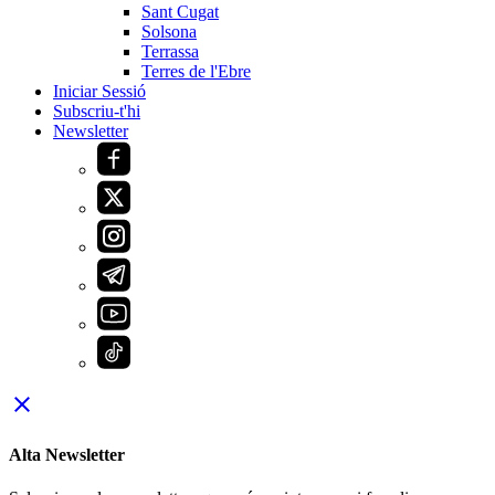
Sant Cugat
Solsona
Terrassa
Terres de l'Ebre
Iniciar Sessió
Subscriu-t'hi
Newsletter
close
Alta Newsletter