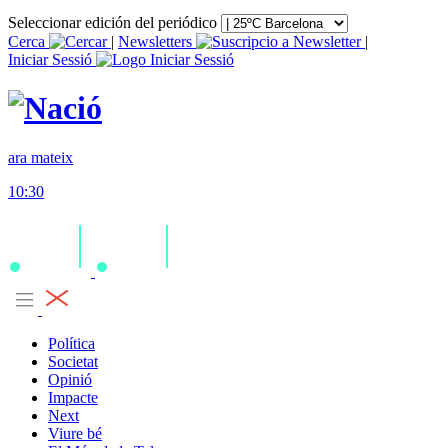
Seleccionar edición del periódico
Cerca
|
Newsletters
|
Iniciar Sessió
ara mateix
10:30
Política
Societat
Opinió
Impacte
Next
Viure bé