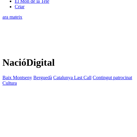
El Món de la Tele
Criar
ara mateix
NacióDigital
Baix Montseny
Berguedà
Catalunya Last Call
Contingut patrocinat
Cultura