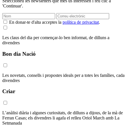
Seleccioneu les newsletters que més us interessen i feu clic a
'Continuar'.
En donar-te d'alta acceptes la
política de privacitat
.
Les claus del dia per començar-lo ben informat, de dilluns a
divendres
Bon dia Nació
Les novetats, consells i propostes ideals per a totes les famílies, cada
divendres
Criar
L’anàlisi diària i algunes curiositats, de dilluns a dijous, de la mà de
Ferran Casas; els divendres li agafa el relleu Oriol March amb La
Setmanada