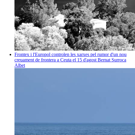
Frontex i l'Europol controlen les xarxes pel rumor d'un nou
creuament de frontera a Ceuta el 15 d'agost
Bernat Surroca
Albet