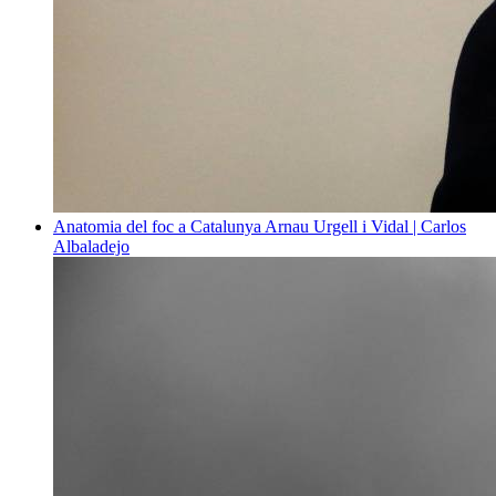
Anatomia del foc a Catalunya
Arnau Urgell i Vidal | Carlos
Albaladejo