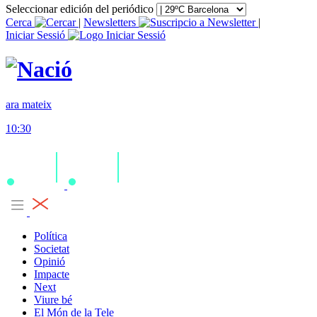
Seleccionar edición del periódico
Cerca
|
Newsletters
|
Iniciar Sessió
ara mateix
10:30
Política
Societat
Opinió
Impacte
Next
Viure bé
El Món de la Tele