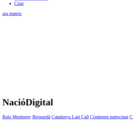
Criar
ara mateix
NacióDigital
Baix Montseny
Berguedà
Catalunya Last Call
Contingut patrocinat
C