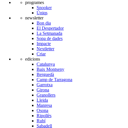
programes
Snooker
Úniqs
newsletter
Bon dia
El Despertador
La Setmanada
Sopa de dades
Impacte
Nextletter
Criar
edicions
Catalunya
Baix Montseny
Berguedà
Camp de Tarragona
Garrotxa
Girona
Granollers
Lleida
Manresa
Osona
Ripollès
Rubí
Sabadell