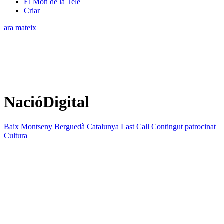
El Món de la Tele
Criar
ara mateix
NacióDigital
Baix Montseny
Berguedà
Catalunya Last Call
Contingut patrocinat
Cultura