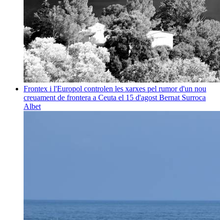
Frontex i l'Europol controlen les xarxes pel rumor d'un nou
creuament de frontera a Ceuta el 15 d'agost
Bernat Surroca
Albet