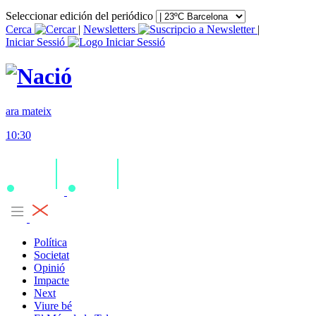
Seleccionar edición del periódico
Cerca
|
Newsletters
|
Iniciar Sessió
ara mateix
10:30
Política
Societat
Opinió
Impacte
Next
Viure bé