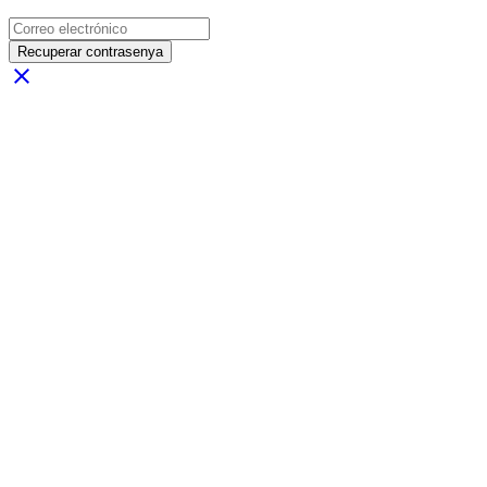
Recuperar contrasenya
close