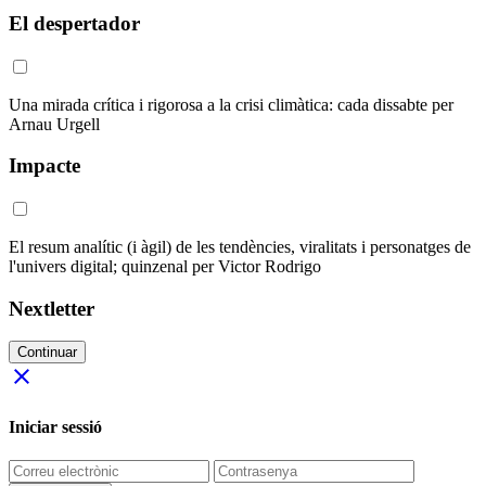
El despertador
Una mirada crítica i rigorosa a la crisi climàtica: cada dissabte per
Arnau Urgell
Impacte
El resum analític (i àgil) de les tendències, viralitats i personatges de
l'univers digital; quinzenal per Victor Rodrigo
Nextletter
Continuar
close
Iniciar sessió