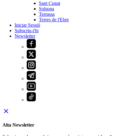
Sant Cugat
Solsona
Terrassa
Terres de l'Ebre
Iniciar Sessió
Subscriu-t'hi
Newsletter
close
Alta Newsletter