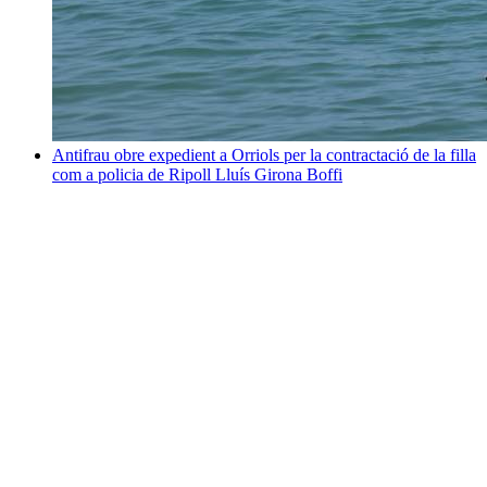
Antifrau obre expedient a Orriols per la contractació de la filla
com a policia de Ripoll
Lluís Girona Boffi