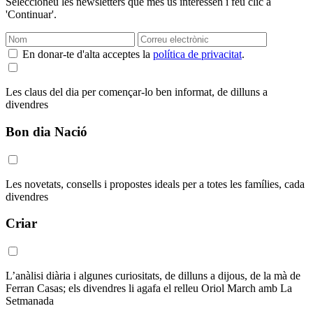
Seleccioneu les newsletters que més us interessen i feu clic a
'Continuar'.
En donar-te d'alta acceptes la
política de privacitat
.
Les claus del dia per començar-lo ben informat, de dilluns a
divendres
Bon dia Nació
Les novetats, consells i propostes ideals per a totes les famílies, cada
divendres
Criar
L’anàlisi diària i algunes curiositats, de dilluns a dijous, de la mà de
Ferran Casas; els divendres li agafa el relleu Oriol March amb La
Setmanada