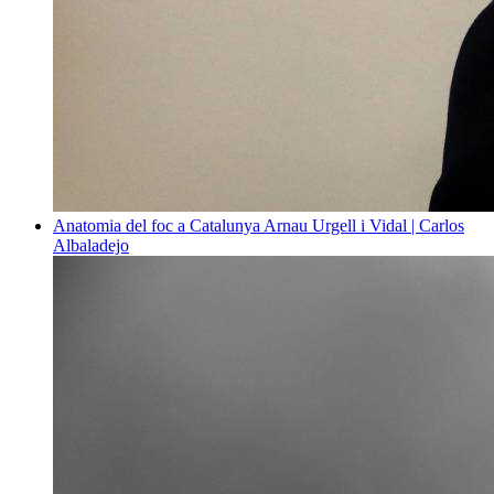
Anatomia del foc a Catalunya
Arnau Urgell i Vidal | Carlos
Albaladejo