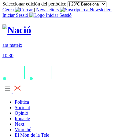
Seleccionar edición del periódico
Cerca
|
Newsletters
|
Iniciar Sessió
ara mateix
10:30
Política
Societat
Opinió
Impacte
Next
Viure bé
El Món de la Tele