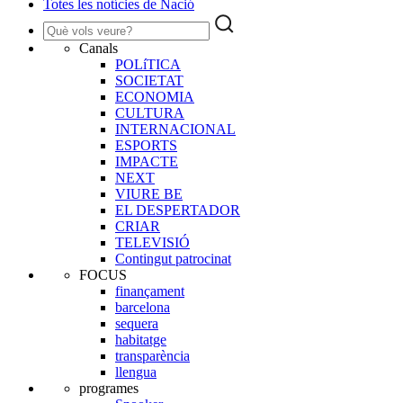
Totes les notícies de Nació
Canals
POLíTICA
SOCIETAT
ECONOMIA
CULTURA
INTERNACIONAL
ESPORTS
IMPACTE
NEXT
VIURE BE
EL DESPERTADOR
CRIAR
TELEVISIÓ
Contingut patrocinat
FOCUS
finançament
barcelona
sequera
habitatge
transparència
llengua
programes