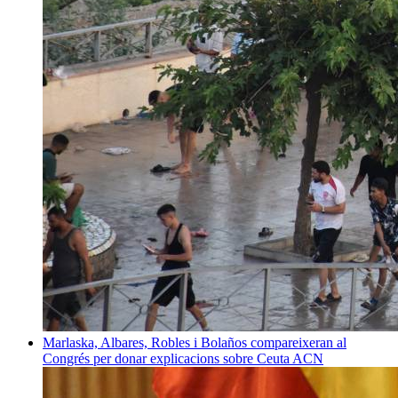
Marlaska, Albares, Robles i Bolaños compareixeran al
Congrés per donar explicacions sobre Ceuta
ACN