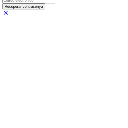
Recuperar contrasenya
close