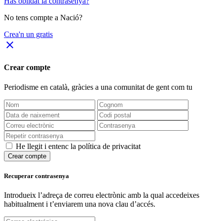
Has oblidat la contrasenya?
No tens compte a Nació?
Crea'n un gratis
close
Crear compte
Periodisme
en català
, gràcies a una comunitat de gent com tu
He llegit i entenc la política de privacitat
Crear compte
Recuperar contrasenya
Introdueix l’adreça de correu electrònic amb la qual accedeixes
habitualment i t’enviarem una nova clau d’accés.