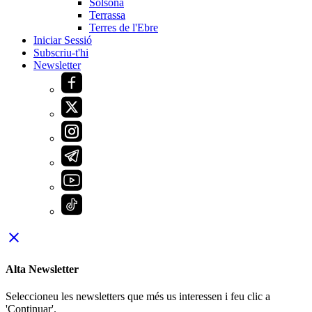
Solsona
Terrassa
Terres de l'Ebre
Iniciar Sessió
Subscriu-t'hi
Newsletter
close
Alta Newsletter
Seleccioneu les newsletters que més us interessen i feu clic a
'Continuar'.