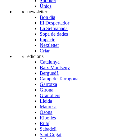
Snooker
Úniqs
newsletter
Bon dia
El Despertador
La Setmanada
Sopa de dades
Impacte
Nextletter
Criar
edicions
Catalunya
Baix Montseny
Berguedà
Camp de Tarragona
Garrotxa
Girona
Granollers
Lleida
Manresa
Osona
Ripollès
Rubí
Sabadell
Sant Cugat