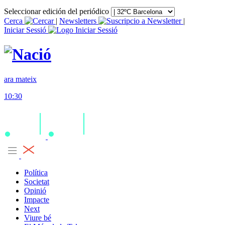
Seleccionar edición del periódico
Cerca
|
Newsletters
|
Iniciar Sessió
ara mateix
10:30
Política
Societat
Opinió
Impacte
Next
Viure bé