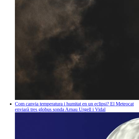
Com canvia temperatura i humitat en un eclipsi? El Meteocat
enviarà tres globus sonda
Arnau Urgell i Vidal