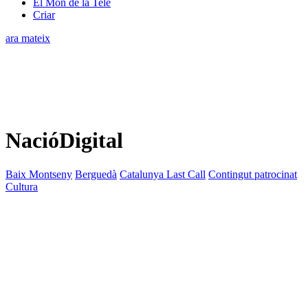
El Món de la Tele
Criar
ara mateix
NacióDigital
Baix Montseny
Berguedà
Catalunya Last Call
Contingut patrocinat
Cultura