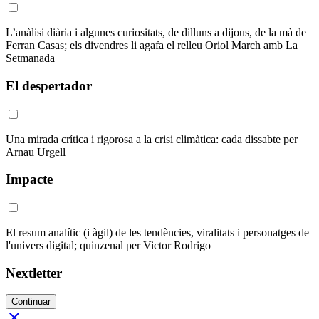
L’anàlisi diària i algunes curiositats, de dilluns a dijous, de la mà de
Ferran Casas; els divendres li agafa el relleu Oriol March amb La
Setmanada
El despertador
Una mirada crítica i rigorosa a la crisi climàtica: cada dissabte per
Arnau Urgell
Impacte
El resum analític (i àgil) de les tendències, viralitats i personatges de
l'univers digital; quinzenal per Victor Rodrigo
Nextletter
Continuar
close