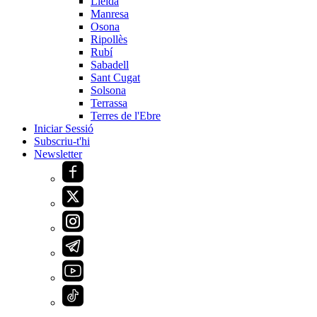
Lleida
Manresa
Osona
Ripollès
Rubí
Sabadell
Sant Cugat
Solsona
Terrassa
Terres de l'Ebre
Iniciar Sessió
Subscriu-t'hi
Newsletter