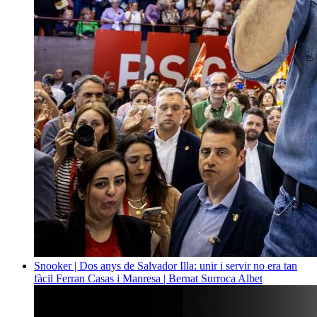
Snooker | Dos anys de Salvador Illa: unir i servir no era tan
fàcil
Ferran Casas i Manresa | Bernat Surroca Albet