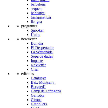
barcelona
sequera
habitatge
transparència
llengua
programes
Snooker
Úniqs
newsletter
Bon dia
El Despertador
La Setmanada
Sopa de dades
Impacte
Nextletter
Criar
edicions
Catalunya
Baix Montseny
Berguedà
Camp de Tarragona
Garrotxa
Girona
Granollers