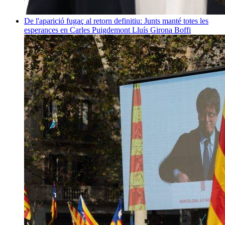
De l'aparició fugaç al retorn definitiu: Junts manté totes les
esperances en Carles Puigdemont
Lluís Girona Boffi