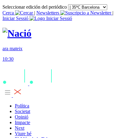
Seleccionar edición del periódico
Cerca
|
Newsletters
|
Iniciar Sessió
ara mateix
10:30
Política
Societat
Opinió
Impacte
Next
Viure bé