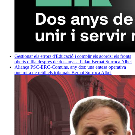
Gestionar els errors d'Educació i complir els acords: els fronts
oberts d'Illa després de dos anys a Palau
Bernat Surroca Albet
Aliança PSC-ERC-Comuns, any dos: una entesa operativa
que mira de reüll els tribunals
Bernat Surroca Albet