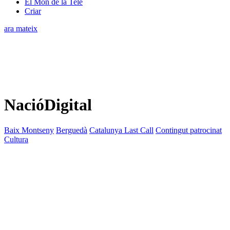
El Món de la Tele
Criar
ara mateix
NacióDigital
Baix Montseny
Berguedà
Catalunya Last Call
Contingut patrocinat
Cultura