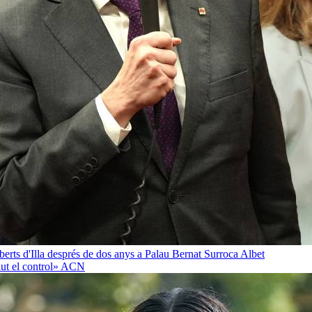
oberts d'Illa després de dos anys a Palau
Bernat Surroca Albet
ut el control»
ACN