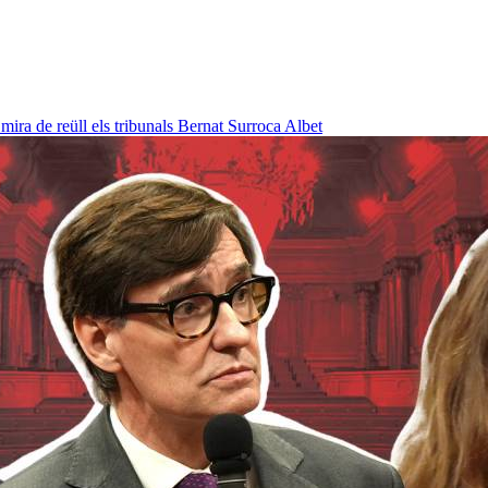
ra de reüll els tribunals
Bernat Surroca Albet