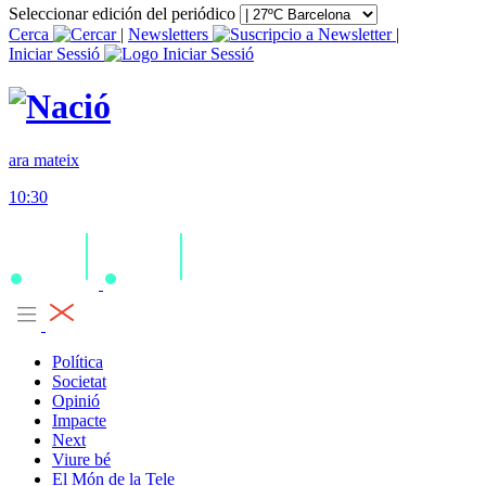
Seleccionar edición del periódico
Cerca
|
Newsletters
|
Iniciar Sessió
ara mateix
10:30
Política
Societat
Opinió
Impacte
Next
Viure bé
El Món de la Tele