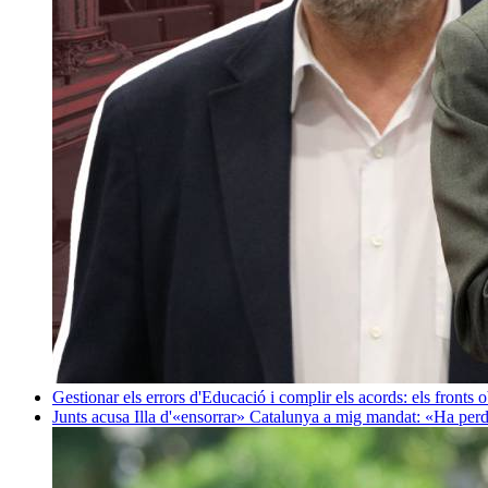
Gestionar els errors d'Educació i complir els acords: els fronts 
Junts acusa Illa d'«ensorrar» Catalunya a mig mandat: «Ha perd