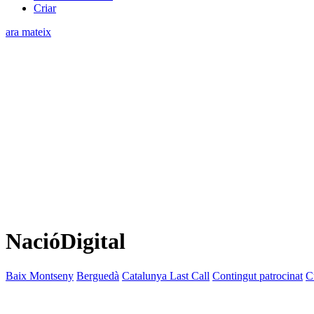
Criar
ara mateix
NacióDigital
Baix Montseny
Berguedà
Catalunya Last Call
Contingut patrocinat
C