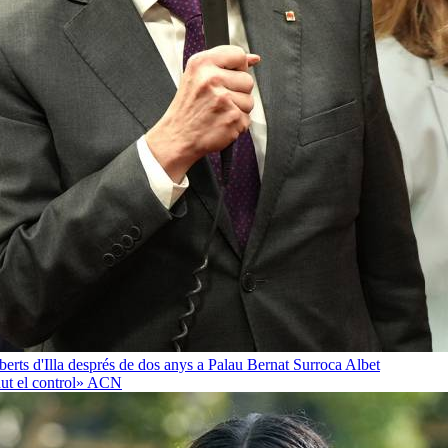
oberts d'Illa després de dos anys a Palau
Bernat Surroca Albet
ut el control»
ACN