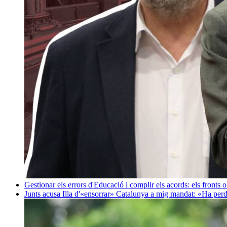
Gestionar els errors d'Educació i complir els acords: els fronts 
Junts acusa Illa d'«ensorrar» Catalunya a mig mandat: «Ha perd