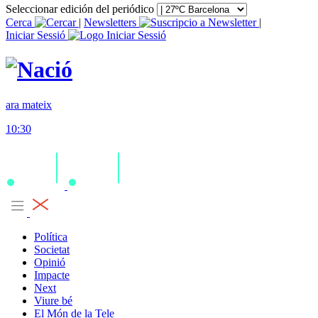
Seleccionar edición del periódico
Cerca
|
Newsletters
|
Iniciar Sessió
ara mateix
10:30
Política
Societat
Opinió
Impacte
Next
Viure bé
El Món de la Tele