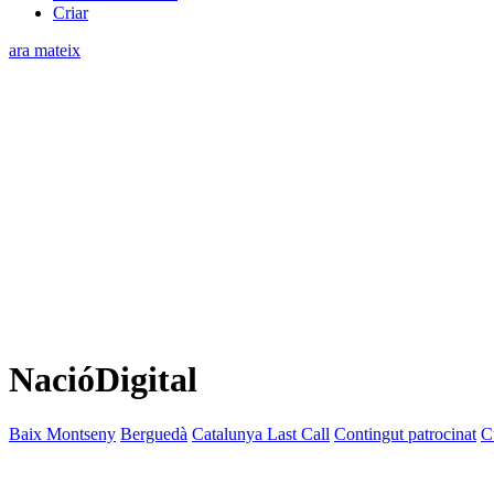
Criar
ara mateix
NacióDigital
Baix Montseny
Berguedà
Catalunya Last Call
Contingut patrocinat
C