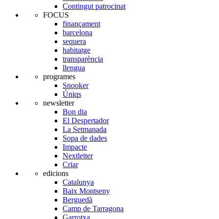
Contingut patrocinat
FOCUS
finançament
barcelona
sequera
habitatge
transparència
llengua
programes
Snooker
Úniqs
newsletter
Bon dia
El Despertador
La Setmanada
Sopa de dades
Impacte
Nextletter
Criar
edicions
Catalunya
Baix Montseny
Berguedà
Camp de Tarragona
Garrotxa