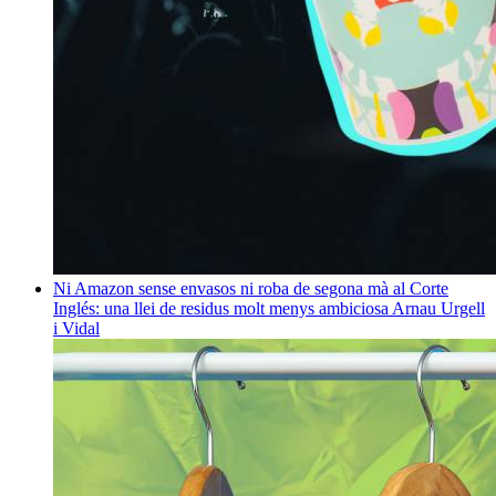
Ni Amazon sense envasos ni roba de segona mà al Corte
Inglés: una llei de residus molt menys ambiciosa
Arnau Urgell
i Vidal