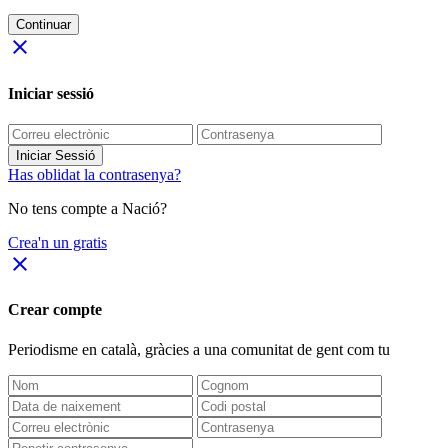
Continuar
close
Iniciar sessió
Iniciar Sessió
Has oblidat la contrasenya?
No tens compte a Nació?
Crea'n un gratis
close
Crear compte
Periodisme
en català
, gràcies a una comunitat de gent com tu