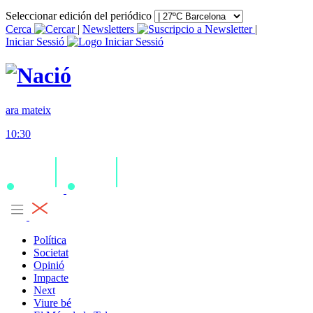
Seleccionar edición del periódico
Cerca
|
Newsletters
|
Iniciar Sessió
ara mateix
10:30
Política
Societat
Opinió
Impacte
Next
Viure bé