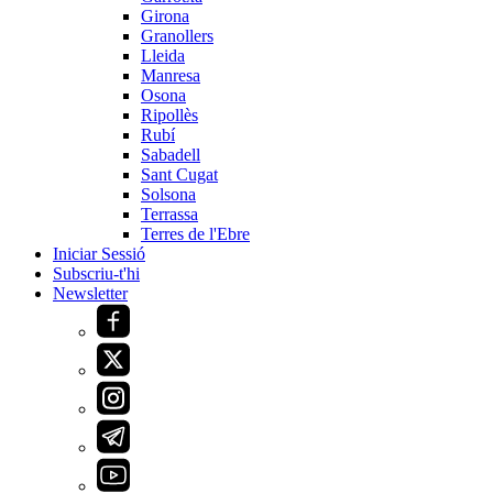
Girona
Granollers
Lleida
Manresa
Osona
Ripollès
Rubí
Sabadell
Sant Cugat
Solsona
Terrassa
Terres de l'Ebre
Iniciar Sessió
Subscriu-t'hi
Newsletter