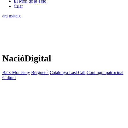
El Món de la Tele
Criar
ara mateix
NacióDigital
Baix Montseny
Berguedà
Catalunya Last Call
Contingut patrocinat
Cultura