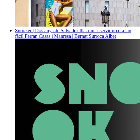
Snooker | Dos anys de Salvador Illa: unir i servir no era tan
fàcil
Ferran Casas i Manresa | Bernat Surroca Albet