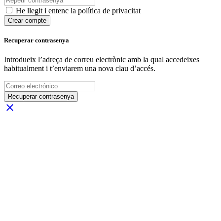
He llegit i entenc la política de privacitat
Crear compte
Recuperar contrasenya
Introdueix l’adreça de correu electrònic amb la qual accedeixes
habitualment i t’enviarem una nova clau d’accés.
Recuperar contrasenya
close