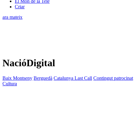
El Món de la Tele
Criar
ara mateix
NacióDigital
Baix Montseny
Berguedà
Catalunya Last Call
Contingut patrocinat
Cultura