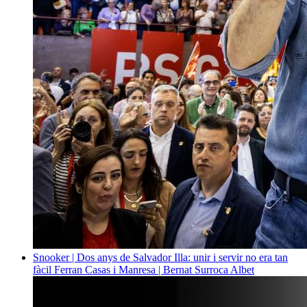
Snooker | Dos anys de Salvador Illa: unir i servir no era tan
fàcil
Ferran Casas i Manresa | Bernat Surroca Albet