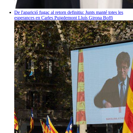
De l'aparició fugaç al retorn definitiu: Junts manté totes les
esperances en Carles Puigdemont
Lluís Girona Boffi