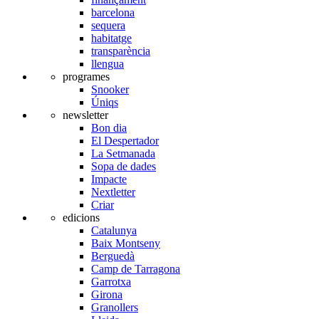
barcelona
sequera
habitatge
transparència
llengua
programes
Snooker
Úniqs
newsletter
Bon dia
El Despertador
La Setmanada
Sopa de dades
Impacte
Nextletter
Criar
edicions
Catalunya
Baix Montseny
Berguedà
Camp de Tarragona
Garrotxa
Girona
Granollers