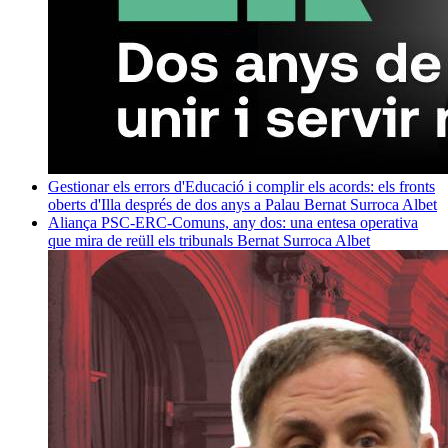
Gestionar els errors d'Educació i complir els acords: els fronts
oberts d'Illa després de dos anys a Palau
Bernat Surroca Albet
Aliança PSC-ERC-Comuns, any dos: una entesa operativa
que mira de reüll els tribunals
Bernat Surroca Albet