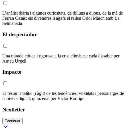
L’anàlisi diària i algunes curiositats, de dilluns a dijous, de la mà de
Ferran Casas; els divendres li agafa el relleu Oriol March amb La
Setmanada
El despertador
Una mirada crítica i rigorosa a la crisi climàtica: cada dissabte per
Arnau Urgell
Impacte
El resum analític (i àgil) de les tendències, viralitats i personatges de
l'univers digital; quinzenal per Victor Rodrigo
Nextletter
Continuar
close