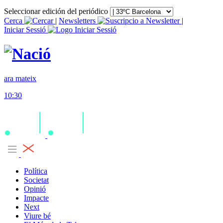
Seleccionar edición del periódico
Cerca
|
Newsletters
|
Iniciar Sessió
ara mateix
10:30
Política
Societat
Opinió
Impacte
Next
Viure bé