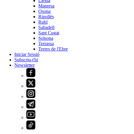
Lleida
Manresa
Osona
Ripollès
Rubí
Sabadell
Sant Cugat
Solsona
Terrassa
Terres de l'Ebre
Iniciar Sessió
Subscriu-t'hi
Newsletter