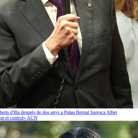
oberts d'Illa després de dos anys a Palau
Bernat Surroca Albet
ut el control»
ACN