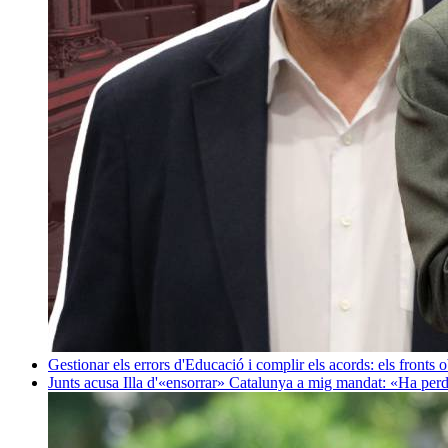
Gestionar els errors d'Educació i complir els acords: els fronts 
Junts acusa Illa d'«ensorrar» Catalunya a mig mandat: «Ha perd