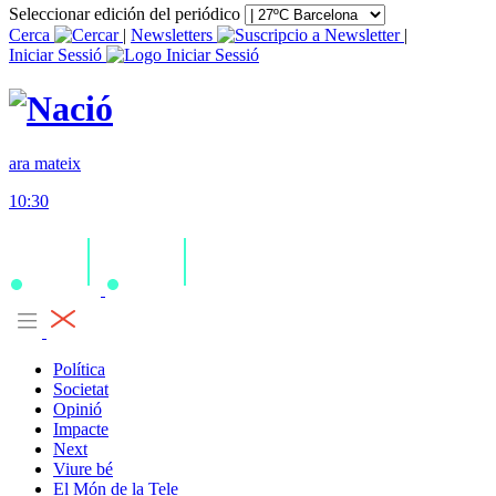
Seleccionar edición del periódico
Cerca
|
Newsletters
|
Iniciar Sessió
ara mateix
10:30
Política
Societat
Opinió
Impacte
Next
Viure bé
El Món de la Tele