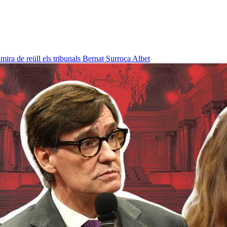
ra de reüll els tribunals
Bernat Surroca Albet