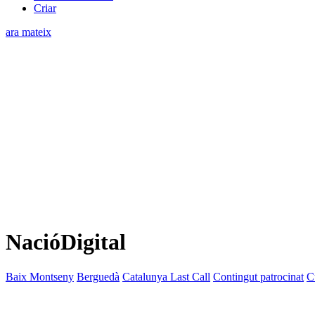
Criar
ara mateix
NacióDigital
Baix Montseny
Berguedà
Catalunya Last Call
Contingut patrocinat
C