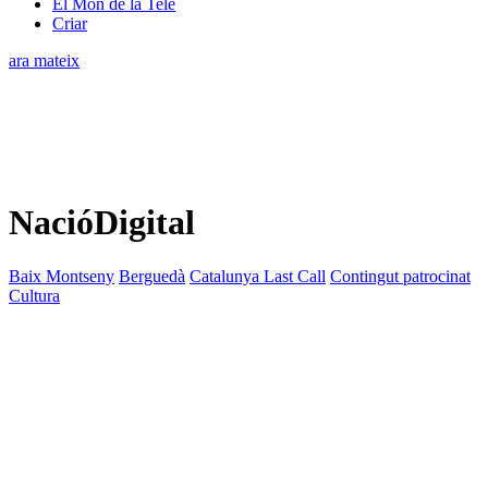
El Món de la Tele
Criar
ara mateix
NacióDigital
Baix Montseny
Berguedà
Catalunya Last Call
Contingut patrocinat
Cultura