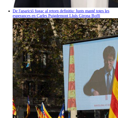
De l'aparició fugaç al retorn definitiu: Junts manté totes les
esperances en Carles Puigdemont
Lluís Girona Boffi