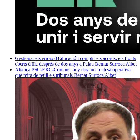
Gestionar els errors d'Educació i complir els acords: els fronts
oberts d'Illa després de dos anys a Palau
Bernat Surroca Albet
Aliança PSC-ERC-Comuns, any dos: una entesa operativa
que mira de reüll els tribunals
Bernat Surroca Albet