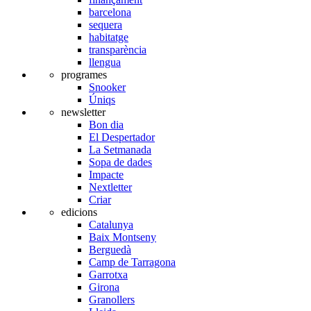
barcelona
sequera
habitatge
transparència
llengua
programes
Snooker
Úniqs
newsletter
Bon dia
El Despertador
La Setmanada
Sopa de dades
Impacte
Nextletter
Criar
edicions
Catalunya
Baix Montseny
Berguedà
Camp de Tarragona
Garrotxa
Girona
Granollers