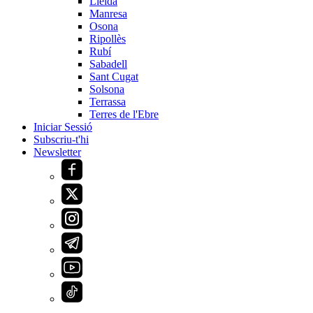
Lleida
Manresa
Osona
Ripollès
Rubí
Sabadell
Sant Cugat
Solsona
Terrassa
Terres de l'Ebre
Iniciar Sessió
Subscriu-t'hi
Newsletter