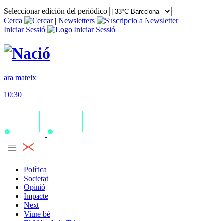
Seleccionar edición del periódico
Cerca
|
Newsletters
|
Iniciar Sessió
ara mateix
10:30
Política
Societat
Opinió
Impacte
Next
Viure bé