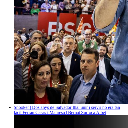
Snooker | Dos anys de Salvador Illa: unir i servir no era tan
fàcil
Ferran Casas i Manresa | Bernat Surroca Albet