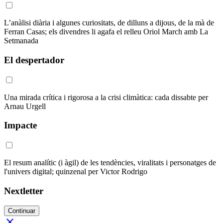
L’anàlisi diària i algunes curiositats, de dilluns a dijous, de la mà de
Ferran Casas; els divendres li agafa el relleu Oriol March amb La
Setmanada
El despertador
Una mirada crítica i rigorosa a la crisi climàtica: cada dissabte per
Arnau Urgell
Impacte
El resum analític (i àgil) de les tendències, viralitats i personatges de
l'univers digital; quinzenal per Victor Rodrigo
Nextletter
Continuar
close