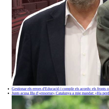
Gestionar els errors d'Educació i complir els acords: els fronts 
Junts acusa Illa d'«ensorrar» Catalunya a mig mandat: «Ha perd