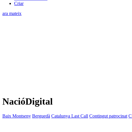
Criar
ara mateix
NacióDigital
Baix Montseny
Berguedà
Catalunya Last Call
Contingut patrocinat
C