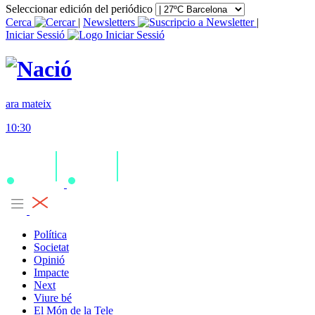
Seleccionar edición del periódico
Cerca
|
Newsletters
|
Iniciar Sessió
ara mateix
10:30
Política
Societat
Opinió
Impacte
Next
Viure bé
El Món de la Tele