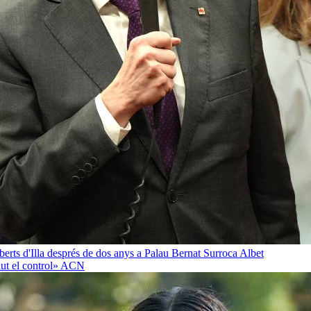
oberts d'Illa després de dos anys a Palau
Bernat Surroca Albet
ut el control»
ACN