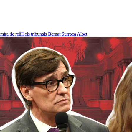
ra de reüll els tribunals
Bernat Surroca Albet