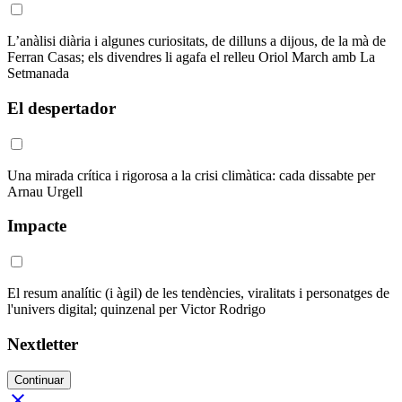
L’anàlisi diària i algunes curiositats, de dilluns a dijous, de la mà de
Ferran Casas; els divendres li agafa el relleu Oriol March amb La
Setmanada
El despertador
Una mirada crítica i rigorosa a la crisi climàtica: cada dissabte per
Arnau Urgell
Impacte
El resum analític (i àgil) de les tendències, viralitats i personatges de
l'univers digital; quinzenal per Victor Rodrigo
Nextletter
Continuar
close