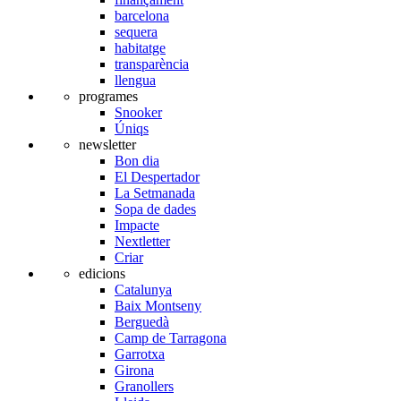
barcelona
sequera
habitatge
transparència
llengua
programes
Snooker
Úniqs
newsletter
Bon dia
El Despertador
La Setmanada
Sopa de dades
Impacte
Nextletter
Criar
edicions
Catalunya
Baix Montseny
Berguedà
Camp de Tarragona
Garrotxa
Girona
Granollers