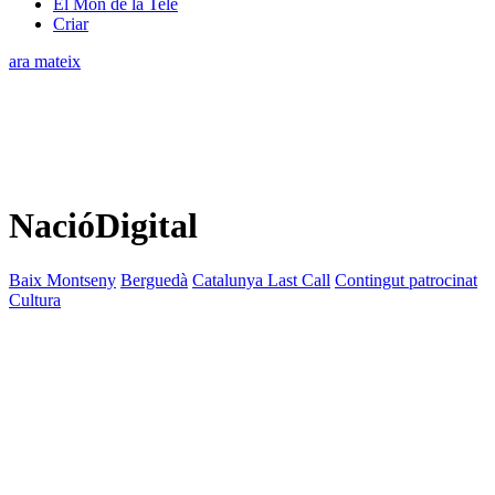
El Món de la Tele
Criar
ara mateix
NacióDigital
Baix Montseny
Berguedà
Catalunya Last Call
Contingut patrocinat
Cultura