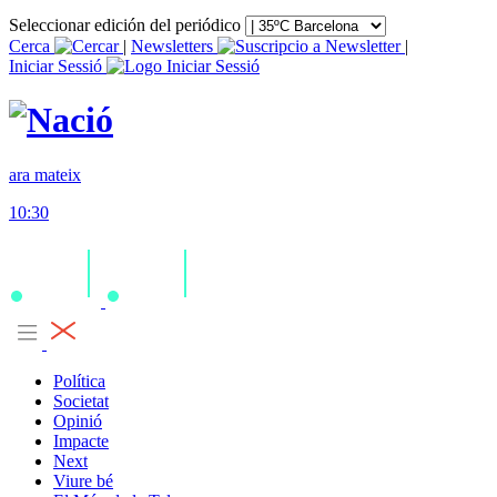
Seleccionar edición del periódico
Cerca
|
Newsletters
|
Iniciar Sessió
ara mateix
10:30
Política
Societat
Opinió
Impacte
Next
Viure bé