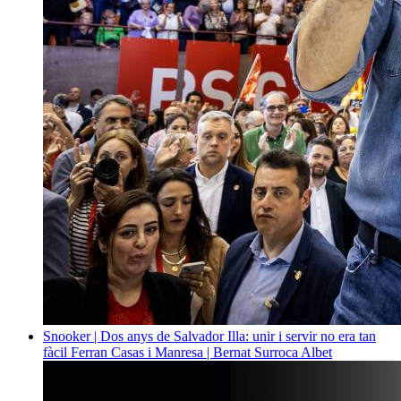
Snooker | Dos anys de Salvador Illa: unir i servir no era tan
fàcil
Ferran Casas i Manresa | Bernat Surroca Albet