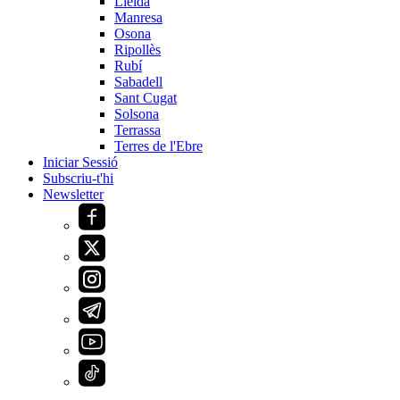
Lleida
Manresa
Osona
Ripollès
Rubí
Sabadell
Sant Cugat
Solsona
Terrassa
Terres de l'Ebre
Iniciar Sessió
Subscriu-t'hi
Newsletter