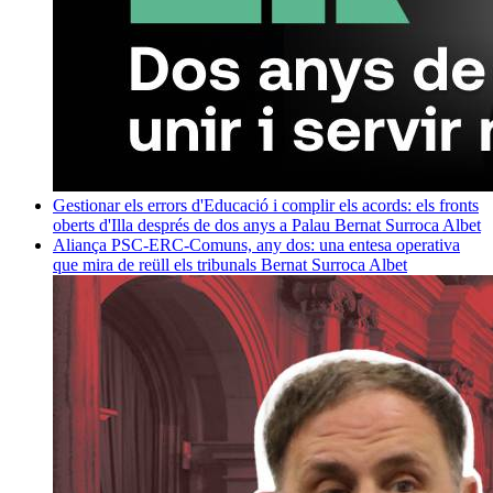
Gestionar els errors d'Educació i complir els acords: els fronts
oberts d'Illa després de dos anys a Palau
Bernat Surroca Albet
Aliança PSC-ERC-Comuns, any dos: una entesa operativa
que mira de reüll els tribunals
Bernat Surroca Albet