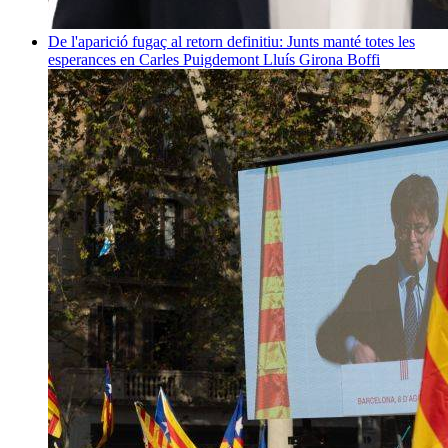
De l'aparició fugaç al retorn definitiu: Junts manté totes les
esperances en Carles Puigdemont
Lluís Girona Boffi