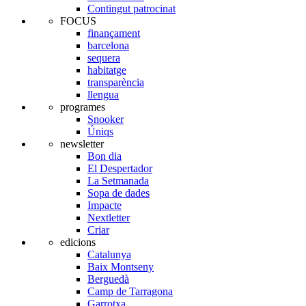
Contingut patrocinat
FOCUS
finançament
barcelona
sequera
habitatge
transparència
llengua
programes
Snooker
Úniqs
newsletter
Bon dia
El Despertador
La Setmanada
Sopa de dades
Impacte
Nextletter
Criar
edicions
Catalunya
Baix Montseny
Berguedà
Camp de Tarragona
Garrotxa