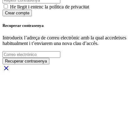
He llegit i entenc la política de privacitat
Crear compte
Recuperar contrasenya
Introdueix l’adreça de correu electrònic amb la qual accedeixes
habitualment i t’enviarem una nova clau d’accés.
Recuperar contrasenya
close