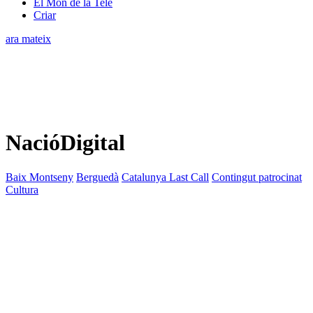
El Món de la Tele
Criar
ara mateix
NacióDigital
Baix Montseny
Berguedà
Catalunya Last Call
Contingut patrocinat
Cultura