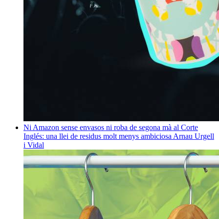
Ni Amazon sense envasos ni roba de segona mà al Corte
Inglés: una llei de residus molt menys ambiciosa
Arnau Urgell
i Vidal