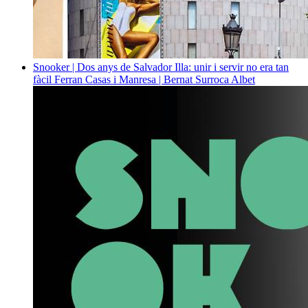
Snooker | Dos anys de Salvador Illa: unir i servir no era tan
fàcil
Ferran Casas i Manresa | Bernat Surroca Albet