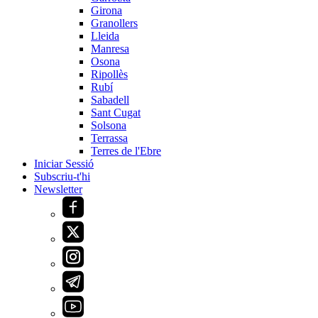
Girona
Granollers
Lleida
Manresa
Osona
Ripollès
Rubí
Sabadell
Sant Cugat
Solsona
Terrassa
Terres de l'Ebre
Iniciar Sessió
Subscriu-t'hi
Newsletter