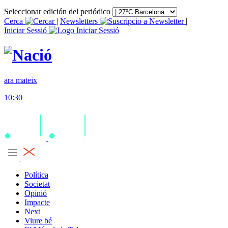
Seleccionar edición del periódico
Cerca
|
Newsletters
|
Iniciar Sessió
ara mateix
10:30
Política
Societat
Opinió
Impacte
Next
Viure bé