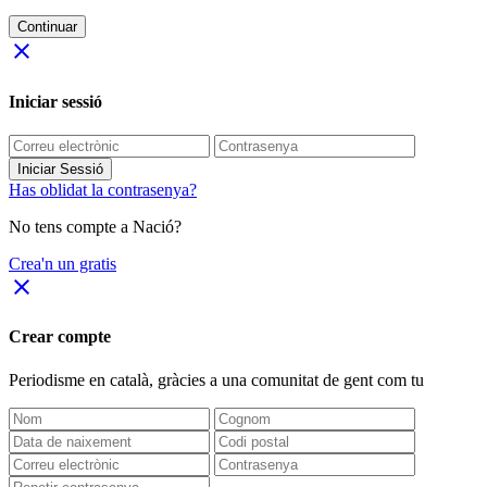
Continuar
close
Iniciar sessió
Iniciar Sessió
Has oblidat la contrasenya?
No tens compte a Nació?
Crea'n un gratis
close
Crear compte
Periodisme
en català
, gràcies a una comunitat de gent com tu