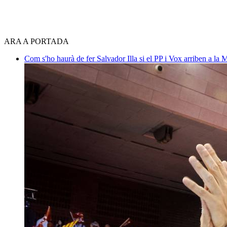
ARA A PORTADA
Com s'ho haurà de fer Salvador Illa si el PP i Vox arriben a la