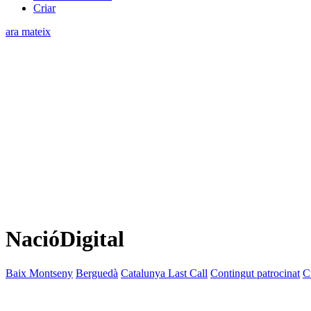
Criar
ara mateix
NacióDigital
Baix Montseny
Berguedà
Catalunya Last Call
Contingut patrocinat
C