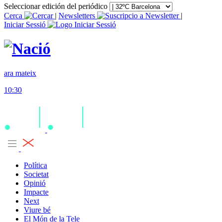
Seleccionar edición del periódico
Cerca
|
Newsletters
|
Iniciar Sessió
ara mateix
10:30
Política
Societat
Opinió
Impacte
Next
Viure bé
El Món de la Tele