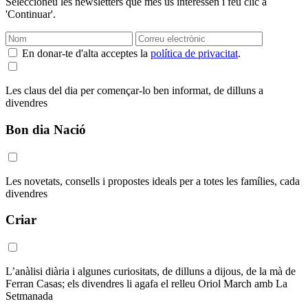
Seleccioneu les newsletters que més us interessen i feu clic a
'Continuar'.
En donar-te d'alta acceptes la
política de privacitat
.
Les claus del dia per començar-lo ben informat, de dilluns a
divendres
Bon dia Nació
Les novetats, consells i propostes ideals per a totes les famílies, cada
divendres
Criar
L’anàlisi diària i algunes curiositats, de dilluns a dijous, de la mà de
Ferran Casas; els divendres li agafa el relleu Oriol March amb La
Setmanada