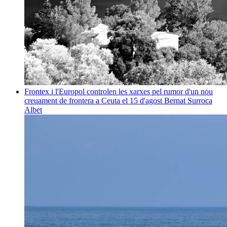
Frontex i l'Europol controlen les xarxes pel rumor d'un nou
creuament de frontera a Ceuta el 15 d'agost
Bernat Surroca
Albet