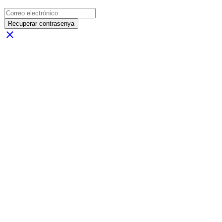
Recuperar contrasenya
close