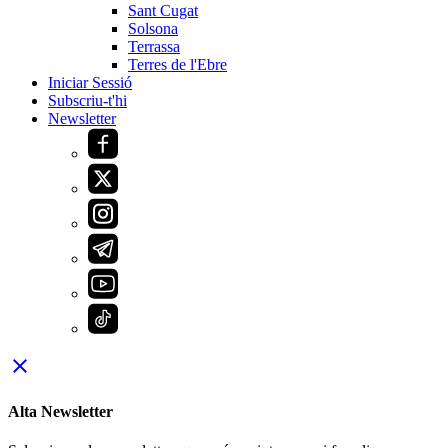
Sant Cugat
Solsona
Terrassa
Terres de l'Ebre
Iniciar Sessió
Subscriu-t'hi
Newsletter
close
Alta Newsletter