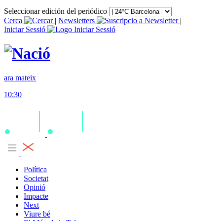
Seleccionar edición del periódico
Cerca
|
Newsletters
|
Iniciar Sessió
ara mateix
10:30
Política
Societat
Opinió
Impacte
Next
Viure bé