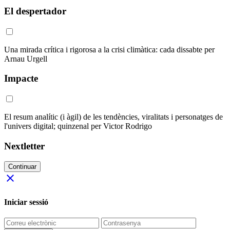
El despertador
Una mirada crítica i rigorosa a la crisi climàtica: cada dissabte per
Arnau Urgell
Impacte
El resum analític (i àgil) de les tendències, viralitats i personatges de
l'univers digital; quinzenal per Victor Rodrigo
Nextletter
Continuar
close
Iniciar sessió