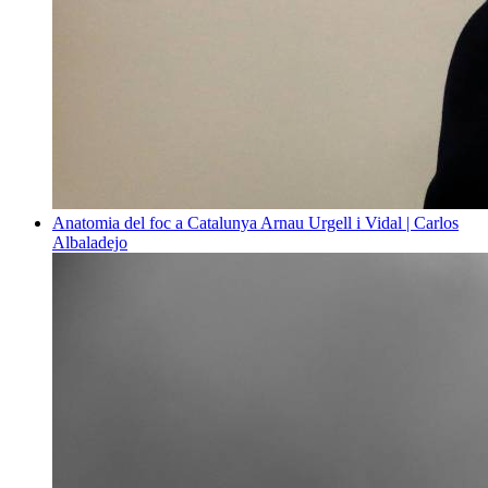
Anatomia del foc a Catalunya
Arnau Urgell i Vidal | Carlos
Albaladejo