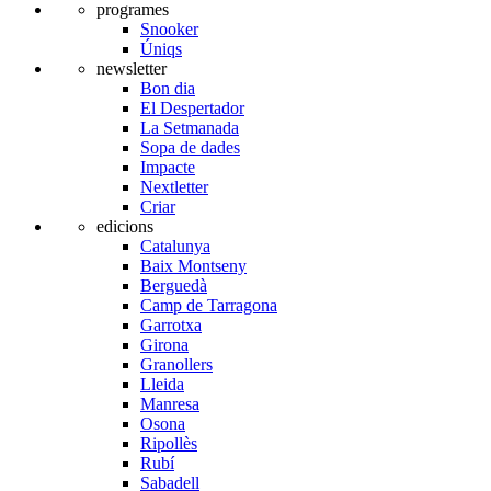
programes
Snooker
Úniqs
newsletter
Bon dia
El Despertador
La Setmanada
Sopa de dades
Impacte
Nextletter
Criar
edicions
Catalunya
Baix Montseny
Berguedà
Camp de Tarragona
Garrotxa
Girona
Granollers
Lleida
Manresa
Osona
Ripollès
Rubí
Sabadell