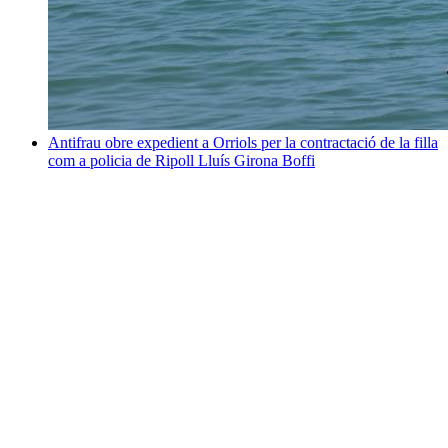
Antifrau obre expedient a Orriols per la contractació de la filla
com a policia de Ripoll
Lluís Girona Boffi