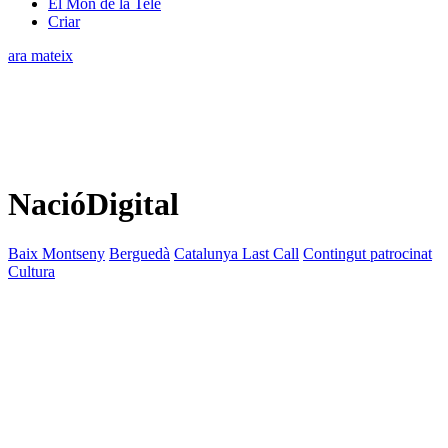
El Món de la Tele
Criar
ara mateix
NacióDigital
Baix Montseny
Berguedà
Catalunya Last Call
Contingut patrocinat
Cultura