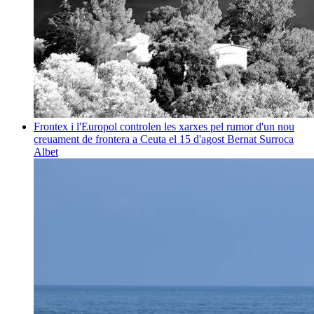
Frontex i l'Europol controlen les xarxes pel rumor d'un nou
creuament de frontera a Ceuta el 15 d'agost
Bernat Surroca
Albet