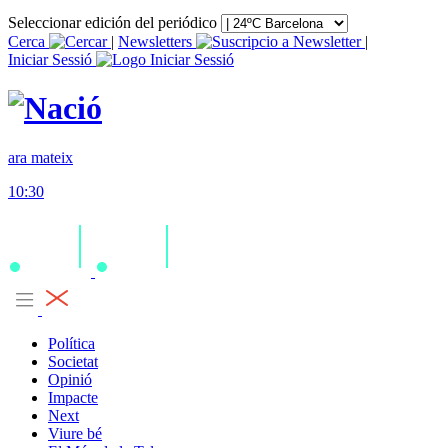
Seleccionar edición del periódico
Cerca
|
Newsletters
|
Iniciar Sessió
ara mateix
10:30
Política
Societat
Opinió
Impacte
Next
Viure bé