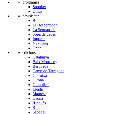
programes
Snooker
Úniqs
newsletter
Bon dia
El Despertador
La Setmanada
Sopa de dades
Impacte
Nextletter
Criar
edicions
Catalunya
Baix Montseny
Berguedà
Camp de Tarragona
Garrotxa
Girona
Granollers
Lleida
Manresa
Osona
Ripollès
Rubí
Sabadell