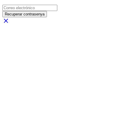
Recuperar contrasenya
close