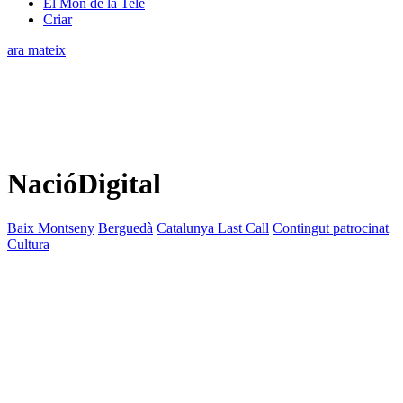
El Món de la Tele
Criar
ara mateix
NacióDigital
Baix Montseny
Berguedà
Catalunya Last Call
Contingut patrocinat
Cultura