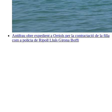
Antifrau obre expedient a Orriols per la contractació de la filla
com a policia de Ripoll
Lluís Girona Boffi