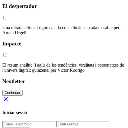
El despertador
Una mirada crítica i rigorosa a la crisi climàtica: cada dissabte per
Arnau Urgell
Impacte
El resum analític (i àgil) de les tendències, viralitats i personatges de
l'univers digital; quinzenal per Victor Rodrigo
Nextletter
Continuar
close
Iniciar sessió