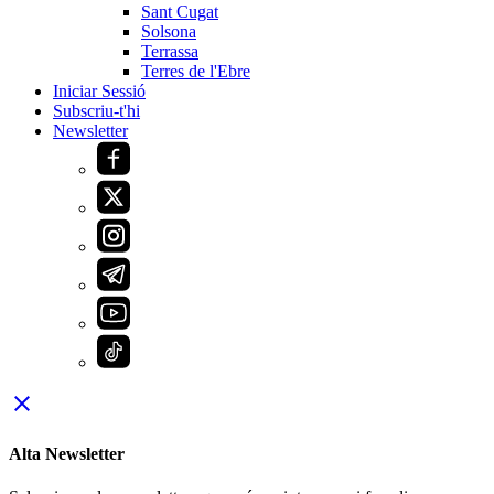
Sant Cugat
Solsona
Terrassa
Terres de l'Ebre
Iniciar Sessió
Subscriu-t'hi
Newsletter
close
Alta Newsletter