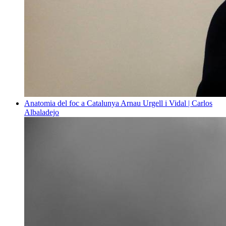
Anatomia del foc a Catalunya
Arnau Urgell i Vidal | Carlos
Albaladejo