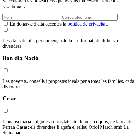
Seleccioneu les newsletters que més us interessen i feu clic a
'Continuar'.
En donar-te d'alta acceptes la
política de privacitat
.
Les claus del dia per començar-lo ben informat, de dilluns a
divendres
Bon dia Nació
Les novetats, consells i propostes ideals per a totes les famílies, cada
divendres
Criar
L’anàlisi diària i algunes curiositats, de dilluns a dijous, de la mà de
Ferran Casas; els divendres li agafa el relleu Oriol March amb La
Setmanada