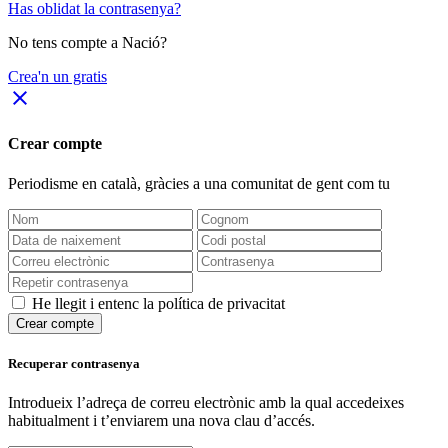
Has oblidat la contrasenya?
No tens compte a Nació?
Crea'n un gratis
close
Crear compte
Periodisme
en català
, gràcies a una comunitat de gent com tu
He llegit i entenc la política de privacitat
Crear compte
Recuperar contrasenya
Introdueix l’adreça de correu electrònic amb la qual accedeixes
habitualment i t’enviarem una nova clau d’accés.