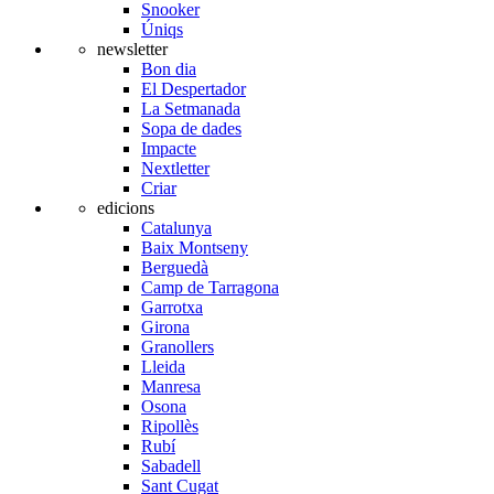
Snooker
Úniqs
newsletter
Bon dia
El Despertador
La Setmanada
Sopa de dades
Impacte
Nextletter
Criar
edicions
Catalunya
Baix Montseny
Berguedà
Camp de Tarragona
Garrotxa
Girona
Granollers
Lleida
Manresa
Osona
Ripollès
Rubí
Sabadell
Sant Cugat