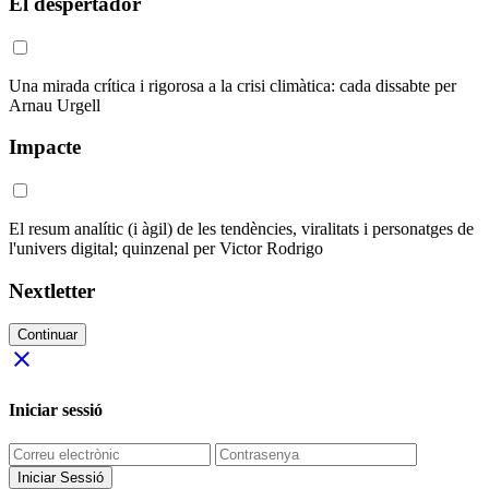
El despertador
Una mirada crítica i rigorosa a la crisi climàtica: cada dissabte per
Arnau Urgell
Impacte
El resum analític (i àgil) de les tendències, viralitats i personatges de
l'univers digital; quinzenal per Victor Rodrigo
Nextletter
Continuar
close
Iniciar sessió
Iniciar Sessió