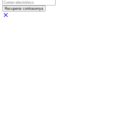
Recuperar contrasenya
close