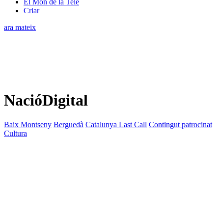
El Món de la Tele
Criar
ara mateix
NacióDigital
Baix Montseny
Berguedà
Catalunya Last Call
Contingut patrocinat
Cultura