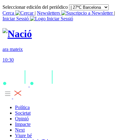
Seleccionar edición del periódico
Cerca
|
Newsletters
|
Iniciar Sessió
ara mateix
10:30
Política
Societat
Opinió
Impacte
Next
Viure bé