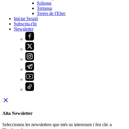
Solsona
Terrassa
Terres de l'Ebre
Iniciar Sessió
Subscriu-t'hi
Newsletter
close
Alta Newsletter
Seleccioneu les newsletters que més us interessen i feu clic a