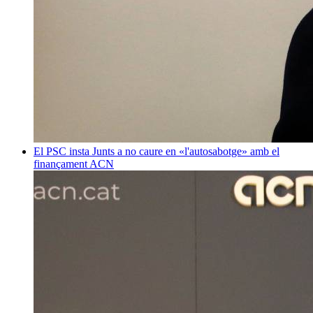
El PSC insta Junts a no caure en «l'autosabotge» amb el
finançament
ACN