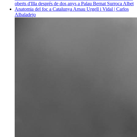
oberts d'Illa després de dos anys a Palau
Bernat Surroca Albet
Anatomia del foc a Catalunya
Arnau Urgell i Vidal | Carlos
Albaladejo