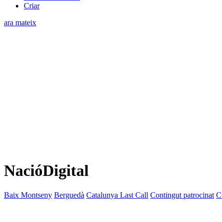
Criar
ara mateix
NacióDigital
Baix Montseny
Berguedà
Catalunya Last Call
Contingut patrocinat
C