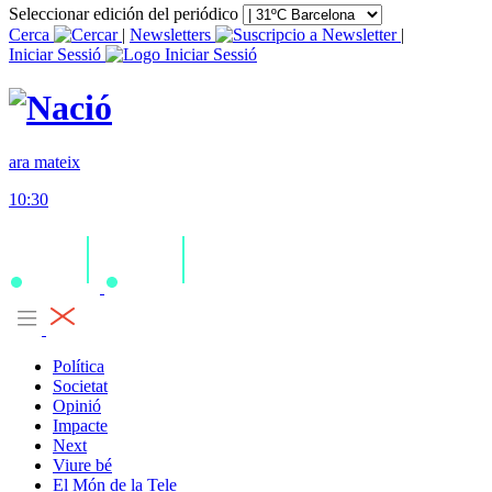
Seleccionar edición del periódico
Cerca
|
Newsletters
|
Iniciar Sessió
ara mateix
10:30
Política
Societat
Opinió
Impacte
Next
Viure bé
El Món de la Tele