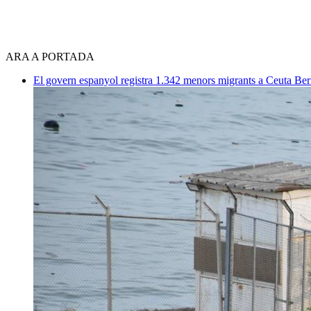
ARA A PORTADA
El govern espanyol registra 1.342 menors migrants a Ceuta
Ber