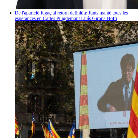
De l'aparició fugaç al retorn definitiu: Junts manté totes les
esperances en Carles Puigdemont
Lluís Girona Boffi