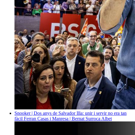
Snooker | Dos anys de Salvador Illa: unir i servir no era tan
fàcil
Ferran Casas i Manresa | Bernat Surroca Albet