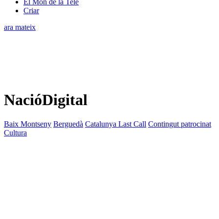
El Món de la Tele
Criar
ara mateix
NacióDigital
Baix Montseny
Berguedà
Catalunya Last Call
Contingut patrocinat
Cultura