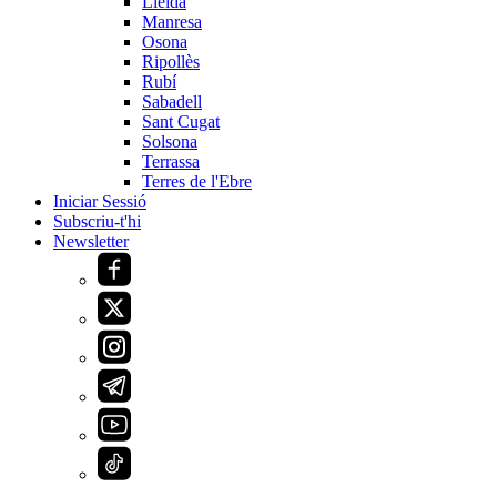
Lleida
Manresa
Osona
Ripollès
Rubí
Sabadell
Sant Cugat
Solsona
Terrassa
Terres de l'Ebre
Iniciar Sessió
Subscriu-t'hi
Newsletter