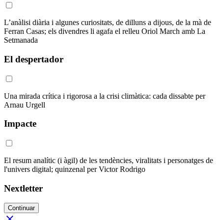
L’anàlisi diària i algunes curiositats, de dilluns a dijous, de la mà de
Ferran Casas; els divendres li agafa el relleu Oriol March amb La
Setmanada
El despertador
Una mirada crítica i rigorosa a la crisi climàtica: cada dissabte per
Arnau Urgell
Impacte
El resum analític (i àgil) de les tendències, viralitats i personatges de
l'univers digital; quinzenal per Victor Rodrigo
Nextletter
Continuar
close