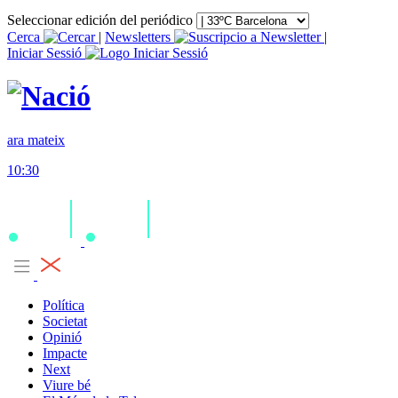
Seleccionar edición del periódico
Cerca
|
Newsletters
|
Iniciar Sessió
ara mateix
10:30
Política
Societat
Opinió
Impacte
Next
Viure bé