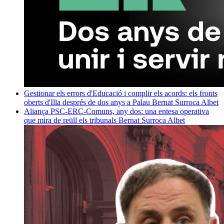
Gestionar els errors d'Educació i complir els acords: els fronts
oberts d'Illa després de dos anys a Palau
Bernat Surroca Albet
Aliança PSC-ERC-Comuns, any dos: una entesa operativa
que mira de reüll els tribunals
Bernat Surroca Albet