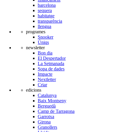
barcelona
sequera
habitatge
transparència
llengua
programes
Snooker
Úniqs
newsletter
Bon dia
El Despertador
La Setmanada
Sopa de dades
Impacte
Nextletter
Criar
edicions
Catalunya
Baix Montseny
Berguedà
Camp de Tarragona
Garrotxa
Girona
Granollers