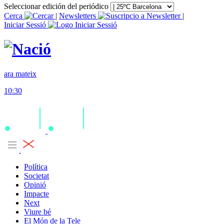
Seleccionar edición del periódico
Cerca
|
Newsletters
|
Iniciar Sessió
ara mateix
10:30
Política
Societat
Opinió
Impacte
Next
Viure bé
El Món de la Tele