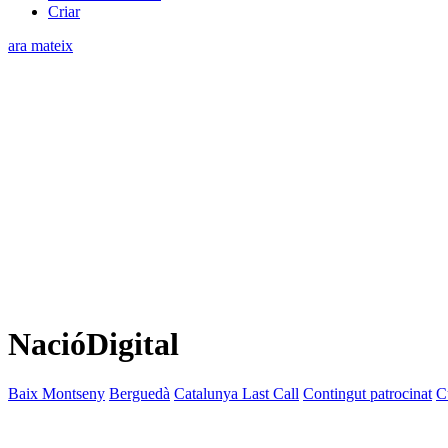
Criar
ara mateix
NacióDigital
Baix Montseny
Berguedà
Catalunya Last Call
Contingut patrocinat
C