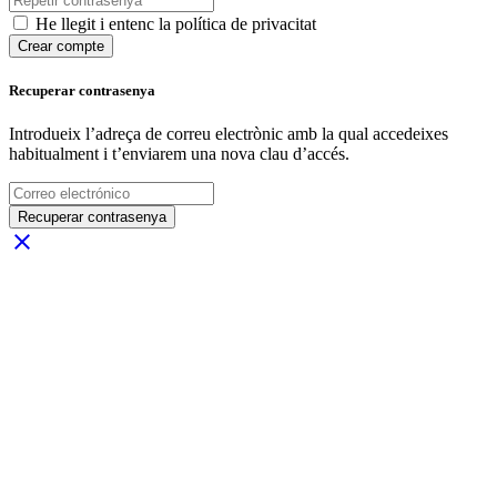
He llegit i entenc la política de privacitat
Crear compte
Recuperar contrasenya
Introdueix l’adreça de correu electrònic amb la qual accedeixes
habitualment i t’enviarem una nova clau d’accés.
Recuperar contrasenya
close