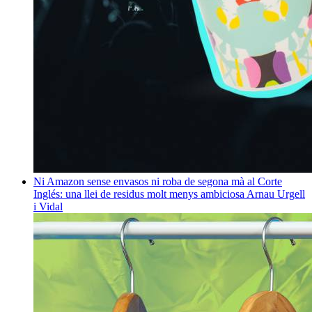
Ni Amazon sense envasos ni roba de segona mà al Corte
Inglés: una llei de residus molt menys ambiciosa
Arnau Urgell
i Vidal