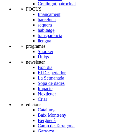
Contingut patrocinat
FOCUS
finançament
barcelona
sequera
habitatge
transparència
llengua
programes
Snooker
Úniqs
newsletter
Bon dia
El Despertador
La Setmanada
Sopa de dades
Impacte
Nextletter
Criar
edicions
Catalunya
Baix Montseny
Berguedà
Camp de Tarragona
Garrotxa