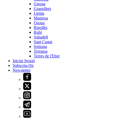
Girona
Granollers
Lleida
Manresa
Osona
Ripollès
Rubí
Sabadell
Sant Cugat
Solsona
Terrassa
Terres de l'Ebre
Iniciar Sessió
Subscriu-t'hi
Newsletter