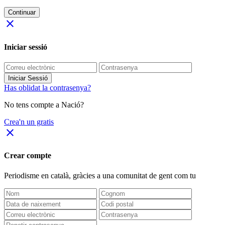
Continuar
close
Iniciar sessió
Iniciar Sessió
Has oblidat la contrasenya?
No tens compte a Nació?
Crea'n un gratis
close
Crear compte
Periodisme
en català
, gràcies a una comunitat de gent com tu