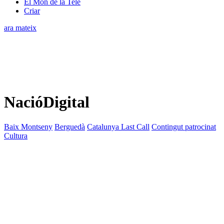
El Món de la Tele
Criar
ara mateix
NacióDigital
Baix Montseny
Berguedà
Catalunya Last Call
Contingut patrocinat
Cultura