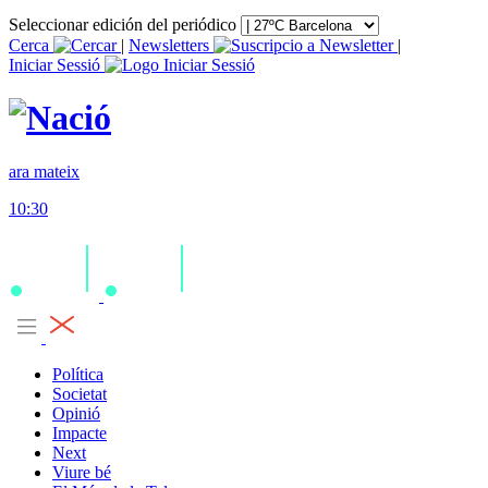
Seleccionar edición del periódico
Cerca
|
Newsletters
|
Iniciar Sessió
ara mateix
10:30
Política
Societat
Opinió
Impacte
Next
Viure bé