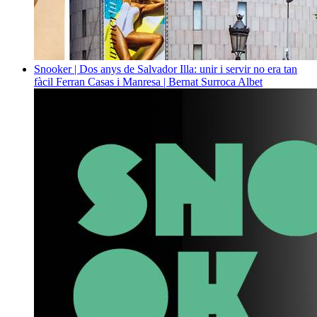
Snooker | Dos anys de Salvador Illa: unir i servir no era tan
fàcil
Ferran Casas i Manresa | Bernat Surroca Albet