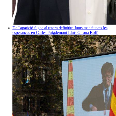
De l'aparició fugaç al retorn definitiu: Junts manté totes les
esperances en Carles Puigdemont
Lluís Girona Boffi