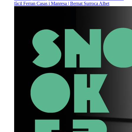
fàcil
Ferran Casas i Manresa | Bernat Surroca Albet