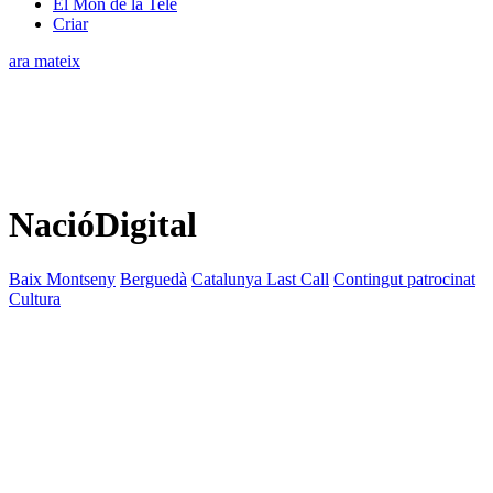
El Món de la Tele
Criar
ara mateix
NacióDigital
Baix Montseny
Berguedà
Catalunya Last Call
Contingut patrocinat
Cultura