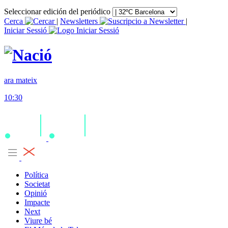
Seleccionar edición del periódico
Cerca
|
Newsletters
|
Iniciar Sessió
ara mateix
10:30
Política
Societat
Opinió
Impacte
Next
Viure bé