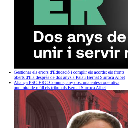
Gestionar els errors d'Educació i complir els acords: els fronts
oberts d'Illa després de dos anys a Palau
Bernat Surroca Albet
Aliança PSC-ERC-Comuns, any dos: una entesa operativa
que mira de reüll els tribunals
Bernat Surroca Albet