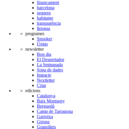
finançament
barcelona
sequera
habitatge
transparència
llengua
programes
Snooker
Úniqs
newsletter
Bon dia
El Despertador
La Setmanada
Sopa de dades
Impacte
Nextletter
Criar
edicions
Catalunya
Baix Montseny
Berguedà
Camp de Tarragona
Garrotxa
Girona
Granollers