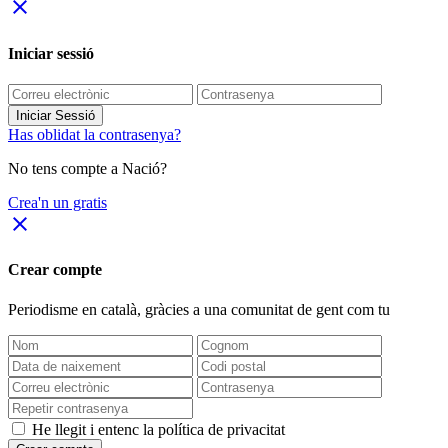
close
Iniciar sessió
Iniciar Sessió
Has oblidat la contrasenya?
No tens compte a Nació?
Crea'n un gratis
close
Crear compte
Periodisme
en català
, gràcies a una comunitat de gent com tu
He llegit i entenc la política de privacitat