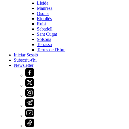
Lleida
Manresa
Osona
Ripollès
Rubí
Sabadell
Sant Cugat
Solsona
Terrassa
Terres de l'Ebre
Iniciar Sessió
Subscriu-t'hi
Newsletter