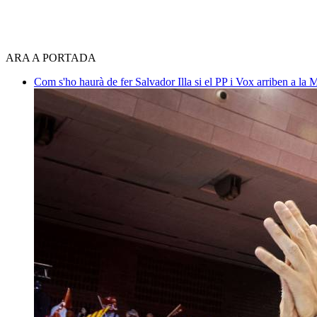
ARA A PORTADA
Com s'ho haurà de fer Salvador Illa si el PP i Vox arriben a la