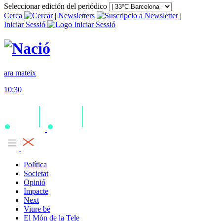
Seleccionar edición del periódico
Cerca
|
Newsletters
|
Iniciar Sessió
ara mateix
10:30
Política
Societat
Opinió
Impacte
Next
Viure bé
El Món de la Tele