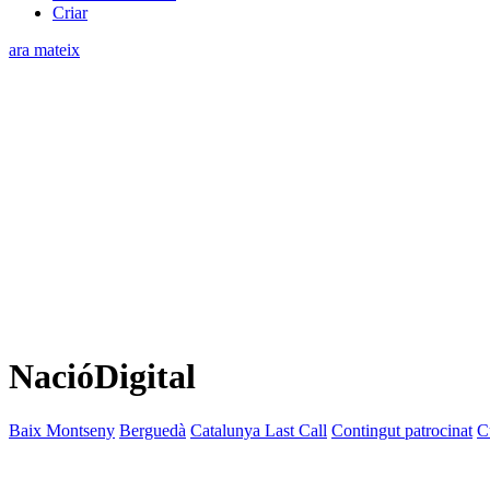
Criar
ara mateix
NacióDigital
Baix Montseny
Berguedà
Catalunya Last Call
Contingut patrocinat
C