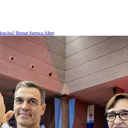
 Moncloa?
Bernat Surroca Albet