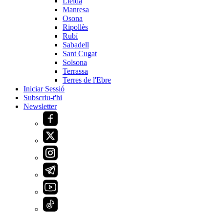
Lleida
Manresa
Osona
Ripollès
Rubí
Sabadell
Sant Cugat
Solsona
Terrassa
Terres de l'Ebre
Iniciar Sessió
Subscriu-t'hi
Newsletter