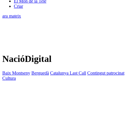
El Món de la Tele
Criar
ara mateix
NacióDigital
Baix Montseny
Berguedà
Catalunya Last Call
Contingut patrocinat
Cultura