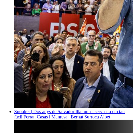
Snooker | Dos anys de Salvador Illa: unir i servir no era tan
fàcil
Ferran Casas i Manresa | Bernat Surroca Albet