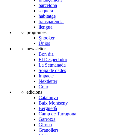
barcelona
sequera
habitatge
transparència
llengua
programes
Snooker
Úniqs
newsletter
Bon dia
El Despertador
La Setmanada
Sopa de dades
Impacte
Nextletter
Criar
edicions
Catalunya
Baix Montseny
Berguedà
Camp de Tarragona
Garrotxa
Girona
Granollers