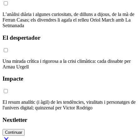
L’anàlisi diària i algunes curiositats, de dilluns a dijous, de la mà de
Ferran Casas; els divendres li agafa el relleu Oriol March amb La
Setmanada
El despertador
Una mirada crítica i rigorosa a la crisi climàtica: cada dissabte per
Arnau Urgell
Impacte
El resum analític (i àgil) de les tendències, viralitats i personatges de
l'univers digital; quinzenal per Victor Rodrigo
Nextletter
Continuar
close