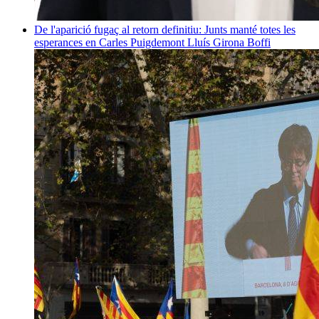
De l'aparició fugaç al retorn definitiu: Junts manté totes les
esperances en Carles Puigdemont
Lluís Girona Boffi