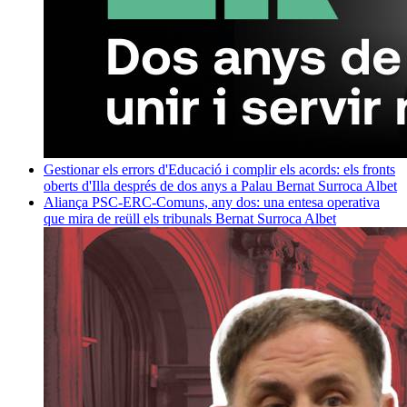
Gestionar els errors d'Educació i complir els acords: els fronts
oberts d'Illa després de dos anys a Palau
Bernat Surroca Albet
Aliança PSC-ERC-Comuns, any dos: una entesa operativa
que mira de reüll els tribunals
Bernat Surroca Albet