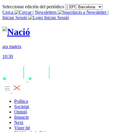
Seleccionar edición del periódico
Cerca
|
Newsletters
|
Iniciar Sessió
ara mateix
10:30
Política
Societat
Opinió
Impacte
Next
Viure bé