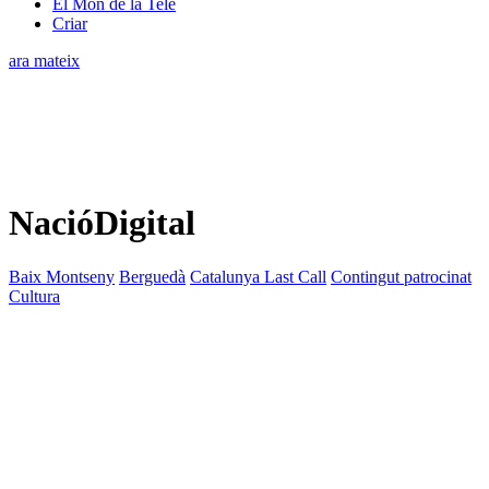
El Món de la Tele
Criar
ara mateix
NacióDigital
Baix Montseny
Berguedà
Catalunya Last Call
Contingut patrocinat
Cultura