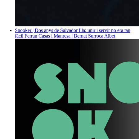
Snooker | Dos anys de Salvador Illa: unir i servir no era tan
fàcil
Ferran Casas i Manresa | Bernat Surroca Albet