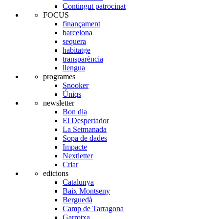
Contingut patrocinat
FOCUS
finançament
barcelona
sequera
habitatge
transparència
llengua
programes
Snooker
Úniqs
newsletter
Bon dia
El Despertador
La Setmanada
Sopa de dades
Impacte
Nextletter
Criar
edicions
Catalunya
Baix Montseny
Berguedà
Camp de Tarragona
Garrotxa