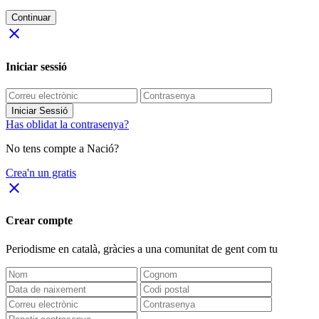
Continuar
close
Iniciar sessió
Iniciar Sessió
Has oblidat la contrasenya?
No tens compte a Nació?
Crea'n un gratis
close
Crear compte
Periodisme
en català
, gràcies a una comunitat de gent com tu