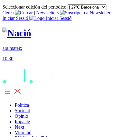
Seleccionar edición del periódico
Cerca
|
Newsletters
|
Iniciar Sessió
ara mateix
10:30
Política
Societat
Opinió
Impacte
Next
Viure bé