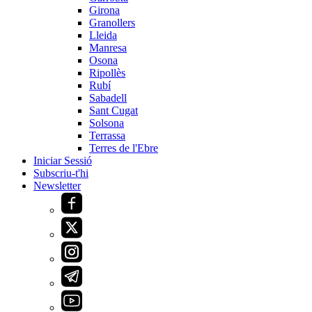
Girona
Granollers
Lleida
Manresa
Osona
Ripollès
Rubí
Sabadell
Sant Cugat
Solsona
Terrassa
Terres de l'Ebre
Iniciar Sessió
Subscriu-t'hi
Newsletter