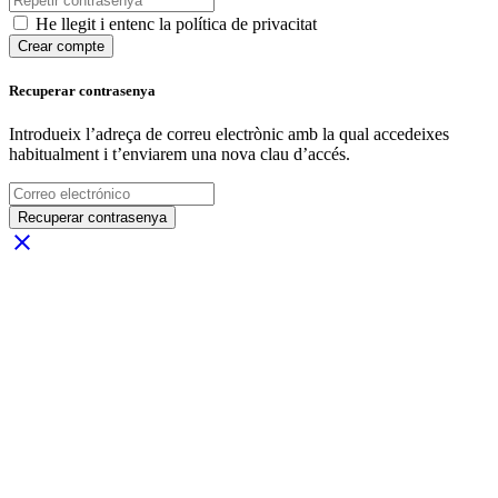
He llegit i entenc la política de privacitat
Crear compte
Recuperar contrasenya
Introdueix l’adreça de correu electrònic amb la qual accedeixes
habitualment i t’enviarem una nova clau d’accés.
Recuperar contrasenya
close