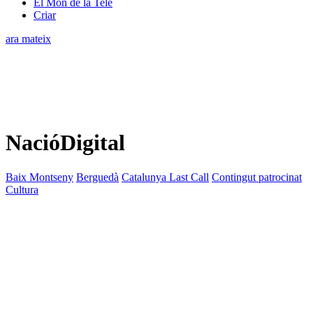
El Món de la Tele
Criar
ara mateix
NacióDigital
Baix Montseny
Berguedà
Catalunya Last Call
Contingut patrocinat
Cultura