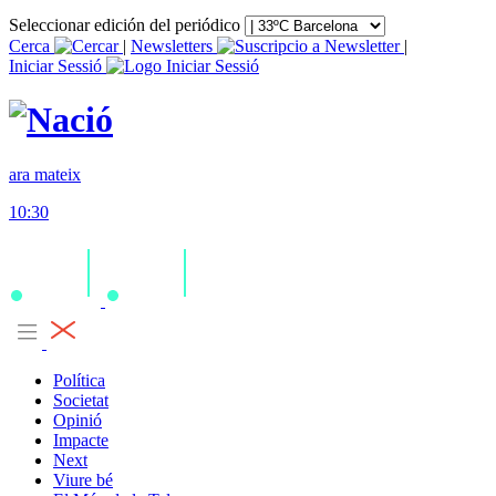
Seleccionar edición del periódico
Cerca
|
Newsletters
|
Iniciar Sessió
ara mateix
10:30
Política
Societat
Opinió
Impacte
Next
Viure bé