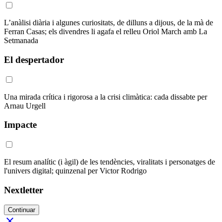
L’anàlisi diària i algunes curiositats, de dilluns a dijous, de la mà de
Ferran Casas; els divendres li agafa el relleu Oriol March amb La
Setmanada
El despertador
Una mirada crítica i rigorosa a la crisi climàtica: cada dissabte per
Arnau Urgell
Impacte
El resum analític (i àgil) de les tendències, viralitats i personatges de
l'univers digital; quinzenal per Victor Rodrigo
Nextletter
Continuar
close