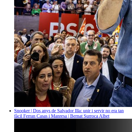
Snooker | Dos anys de Salvador Illa: unir i servir no era tan
fàcil
Ferran Casas i Manresa | Bernat Surroca Albet