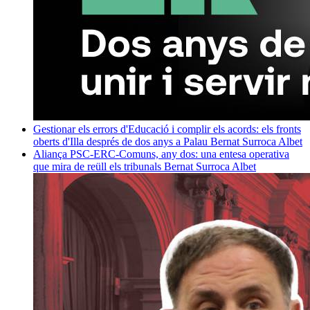
Gestionar els errors d'Educació i complir els acords: els fronts
oberts d'Illa després de dos anys a Palau
Bernat Surroca Albet
Aliança PSC-ERC-Comuns, any dos: una entesa operativa
que mira de reüll els tribunals
Bernat Surroca Albet