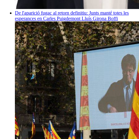
De l'aparició fugaç al retorn definitiu: Junts manté totes les
esperances en Carles Puigdemont
Lluís Girona Boffi