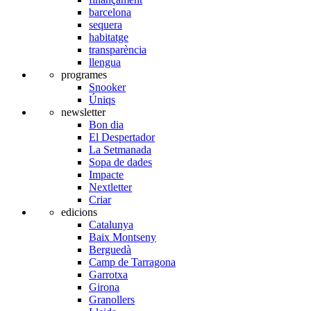
barcelona
sequera
habitatge
transparència
llengua
programes
Snooker
Úniqs
newsletter
Bon dia
El Despertador
La Setmanada
Sopa de dades
Impacte
Nextletter
Criar
edicions
Catalunya
Baix Montseny
Berguedà
Camp de Tarragona
Garrotxa
Girona
Granollers