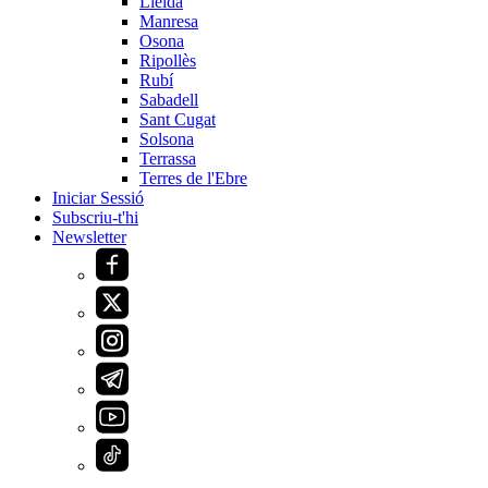
Lleida
Manresa
Osona
Ripollès
Rubí
Sabadell
Sant Cugat
Solsona
Terrassa
Terres de l'Ebre
Iniciar Sessió
Subscriu-t'hi
Newsletter