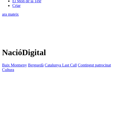
El Món de la Tele
Criar
ara mateix
NacióDigital
Baix Montseny
Berguedà
Catalunya Last Call
Contingut patrocinat
Cultura