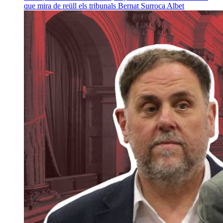
que mira de reüll els tribunals
Bernat Surroca Albet