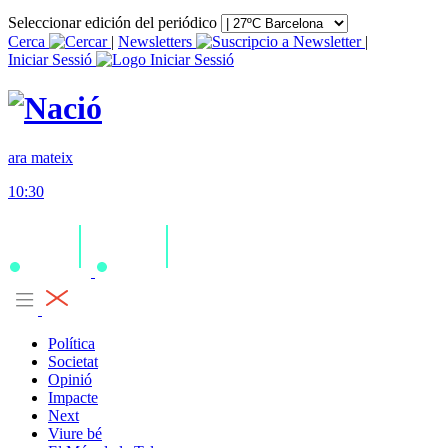
Seleccionar edición del periódico
Cerca
|
Newsletters
|
Iniciar Sessió
ara mateix
10:30
Política
Societat
Opinió
Impacte
Next
Viure bé