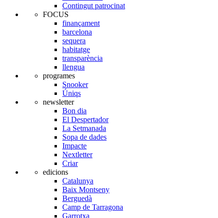
Contingut patrocinat
FOCUS
finançament
barcelona
sequera
habitatge
transparència
llengua
programes
Snooker
Úniqs
newsletter
Bon dia
El Despertador
La Setmanada
Sopa de dades
Impacte
Nextletter
Criar
edicions
Catalunya
Baix Montseny
Berguedà
Camp de Tarragona
Garrotxa