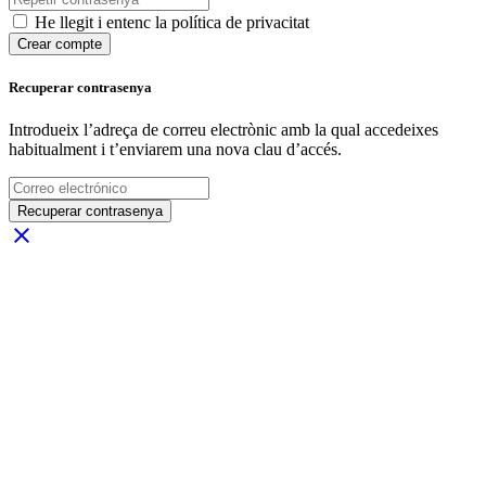
He llegit i entenc la política de privacitat
Crear compte
Recuperar contrasenya
Introdueix l’adreça de correu electrònic amb la qual accedeixes
habitualment i t’enviarem una nova clau d’accés.
Recuperar contrasenya
close