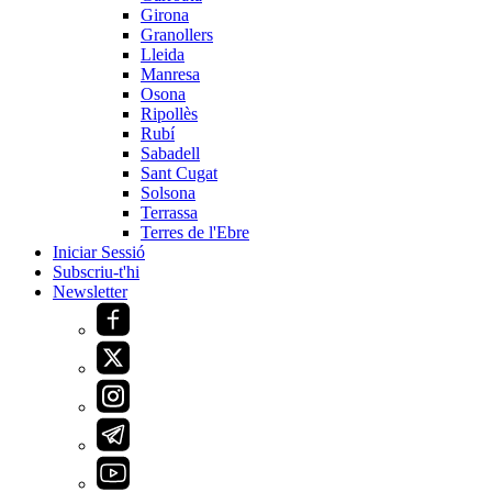
Girona
Granollers
Lleida
Manresa
Osona
Ripollès
Rubí
Sabadell
Sant Cugat
Solsona
Terrassa
Terres de l'Ebre
Iniciar Sessió
Subscriu-t'hi
Newsletter