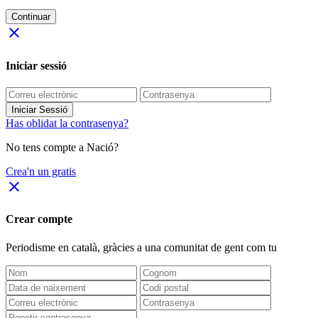
Continuar
close
Iniciar sessió
Iniciar Sessió
Has oblidat la contrasenya?
No tens compte a Nació?
Crea'n un gratis
close
Crear compte
Periodisme
en català
, gràcies a una comunitat de gent com tu