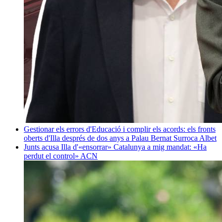
Gestionar els errors d'Educació i complir els acords: els fronts
oberts d'Illa després de dos anys a Palau
Bernat Surroca Albet
Junts acusa Illa d'«ensorrar» Catalunya a mig mandat: «Ha
perdut el control»
ACN