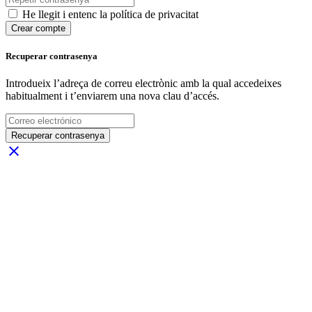
He llegit i entenc la política de privacitat
Crear compte
Recuperar contrasenya
Introdueix l’adreça de correu electrònic amb la qual accedeixes
habitualment i t’enviarem una nova clau d’accés.
Recuperar contrasenya
close