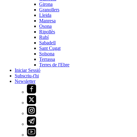
Girona
Granollers
Lleida
Manresa
Osona
Ripollès
Rubí
Sabadell
Sant Cugat
Solsona
Terrassa
Terres de l'Ebre
Iniciar Sessió
Subscriu-t'hi
Newsletter