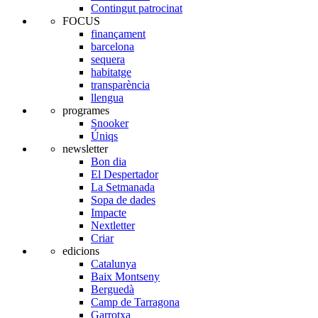
Contingut patrocinat
FOCUS
finançament
barcelona
sequera
habitatge
transparència
llengua
programes
Snooker
Úniqs
newsletter
Bon dia
El Despertador
La Setmanada
Sopa de dades
Impacte
Nextletter
Criar
edicions
Catalunya
Baix Montseny
Berguedà
Camp de Tarragona
Garrotxa