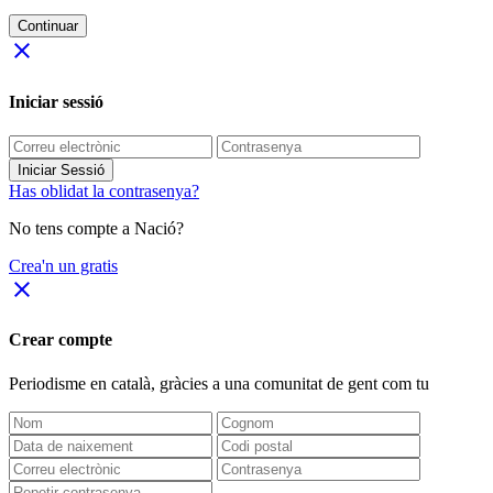
Continuar
close
Iniciar sessió
Iniciar Sessió
Has oblidat la contrasenya?
No tens compte a Nació?
Crea'n un gratis
close
Crear compte
Periodisme
en català
, gràcies a una comunitat de gent com tu