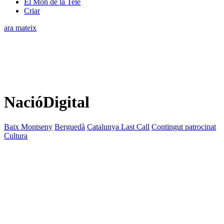
El Món de la Tele
Criar
ara mateix
NacióDigital
Baix Montseny
Berguedà
Catalunya Last Call
Contingut patrocinat
Cultura