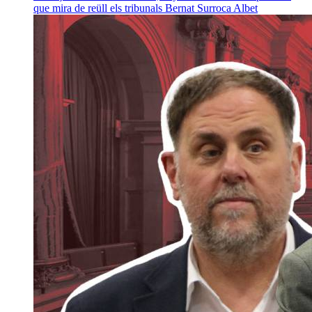
que mira de reüll els tribunals
Bernat Surroca Albet