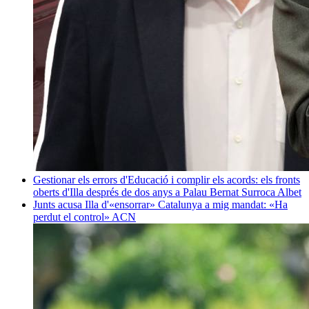
Gestionar els errors d'Educació i complir els acords: els fronts
oberts d'Illa després de dos anys a Palau
Bernat Surroca Albet
Junts acusa Illa d'«ensorrar» Catalunya a mig mandat: «Ha
perdut el control»
ACN