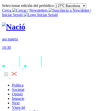
Seleccionar edición del periódico
Cerca
|
Newsletters
|
Iniciar Sessió
ara mateix
10:30
Política
Societat
Opinió
Impacte
Next
Viure bé