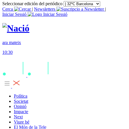
Seleccionar edición del periódico
Cerca
|
Newsletters
|
Iniciar Sessió
ara mateix
10:30
Política
Societat
Opinió
Impacte
Next
Viure bé
El Món de la Tele