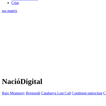
Criar
ara mateix
NacióDigital
Baix Montseny
Berguedà
Catalunya Last Call
Contingut patrocinat
C