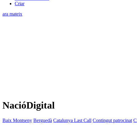
Criar
ara mateix
NacióDigital
Baix Montseny
Berguedà
Catalunya Last Call
Contingut patrocinat
C