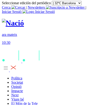
Seleccionar edición del periódico
Cerca
|
Newsletters
|
Iniciar Sessió
ara mateix
10:30
Política
Societat
Opinió
Impacte
Next
Viure bé
El Món de la Tele