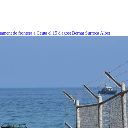
uament de frontera a Ceuta el 15 d'agost
Bernat Surroca Albet