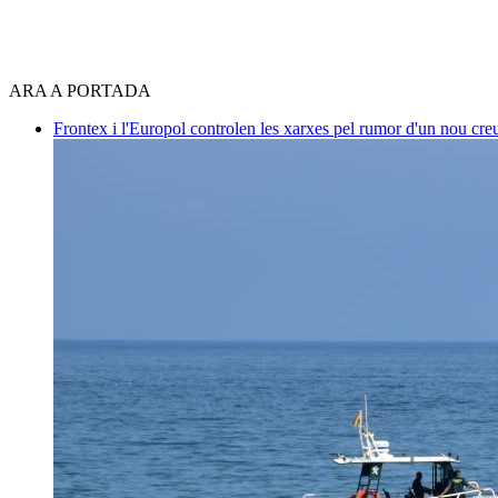
ARA A PORTADA
Frontex i l'Europol controlen les xarxes pel rumor d'un nou cre